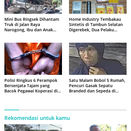
Mini Bus Ringsek Dihantam
Home Industry Tembakau
Truk di Jalan Raya
Sintetis di Tambun Selatan
Narogong, Ibu dan Anak
Digerebek, Dua Pelaku
Dievakuasi ke Rumah Sakit
Diringkus Polisi
Polisi Ringkus 6 Perampok
Satu Malam Bobol 5 Rumah,
Bersenjata Tajam yang
Pencuri Gasak Sepatu
Bacok Pegawai Koperasi di
Branded dan Sepeda di
Cibitung
Cluster Jatisampurna
Rekomendasi untuk kamu