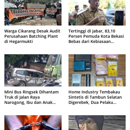
Warga Cikarang Desak Audit
Tertinggi di Jabar, 83,10
Perusahaan Batching Plant
Persen Pemuda Kota Bekasi
di Hegarmukti
Bebas dari Kebiasaan
Merokok
Mini Bus Ringsek Dihantam
Home Industry Tembakau
Truk di Jalan Raya
Sintetis di Tambun Selatan
Narogong, Ibu dan Anak
Digerebek, Dua Pelaku
Dievakuasi ke Rumah Sakit
Diringkus Polisi