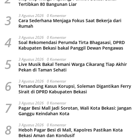
Tertibkan 80 Bangunan Liar
3
3 Agustus 2026
0 Komentar
Cara Sederhana Menjaga Fokus Saat Bekerja dari
Rumah
4
3 Agustus 2026
0 Komentar
Soal Rekomendasi Perumda Tirta Bhagasasi, DPRD
Kabupaten Bekasi bakal Panggil Dewan Pengawas
5
3 Agustus 2026
0 Komentar
Live Musik Bakal Temani Warga Cikarang Tiap Akhir
Pekan di Taman Sehati
6
3 Agustus 2026
0 Komentar
Tersandung Kasus Korupsi, Soleman Digantikan Ferry
Sirait di DPRD Kabupaten Bekasi
7
3 Agustus 2026
0 Komentar
Pagar Besi Mall Jadi Sorotan, Wali Kota Bekasi: Jangan
Ganggu Keindahan Kota
8
3 Agustus 2026
0 Komentar
Heboh Pagar Besi di Mall, Kapolres Pastikan Kota
Bekasi Aman dan Kondusif