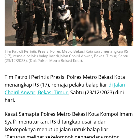
Tim Patroli Perintis Presisi Polres Metro Bekasi Kota saat menangkap RS
(17), remaja pelaku balap liar di Jalan Chairil Anwar, Bekasi Timur, Sabtu
(23/12/2023). (Dok.Polres Metro Bekasi Kota).
Tim Patroli Perintis Presisi Polres Metro Bekasi Kota
menangkap RS (17), remaja pelaku balap liar
di Jalan
Chairil Anwar, Bekasi Timur
, Sabtu (23/12/2023) dini
hari.
Kasat Samapta Polres Metro Bekasi Kota Kompol Imam
Syafi’i menuturkan, RS ditangkap usai ia dan
kelompoknya menutup jalan untuk balap liar.
“Petugas melihat sekelompok pengendara motor