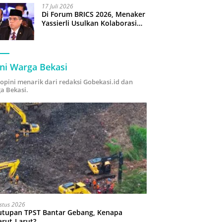
17 Juli 2026
Di Forum BRICS 2026, Menaker
Yassierli Usulkan Kolaborasi
“Future Skills Forecasting”
demi Hadapi Era Ekonomi
Hijau
ni Warga Bekasi
i opini menarik dari redaksi Gobekasi.id dan
a Bekasi.
stus 2026
utupan TPST Bantar Gebang, Kenapa
arut-Larut?