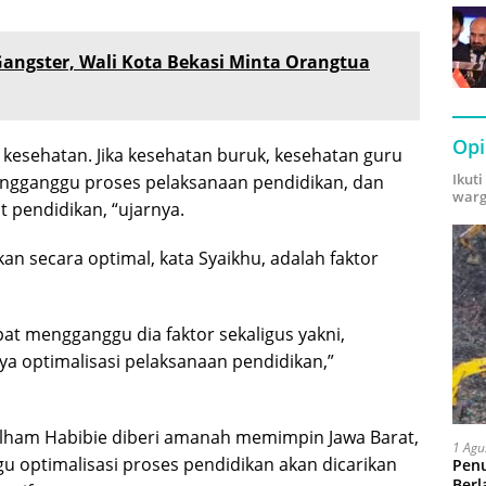
Gangster, Wali Kota Bekasi Minta Orangtua
Opi
 kesehatan. Jika kesehatan buruk, kesehatan guru
Ikut
engganggu proses pelaksanaan pendidikan, dan
warg
 pendidikan, “ujarnya.
n secara optimal, kata Syaikhu, adalah faktor
t mengganggu dia faktor sekaligus yakni,
a optimalisasi pelaksanaan pendidikan,”
an Ilham Habibie diberi amanah memimpin Jawa Barat,
1 Agu
optimalisasi proses pendidikan akan dicarikan
Pen
Berl