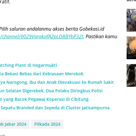
atif.
Pilih saluran andalanmu akses berita Gobekasi.id
om/channel/0029VarakafA2pLDBBYbP32t
. Pastikan kamu
tching Plant di Hegarmukti
ota Bekasi Bebas dari Kebiasaan Merokok
aya Narogong, Ibu dan Anak Dievakuasi ke Rumah Sakit
 Selatan Digerebek, Dua Pelaku Diringkus Polisi
m yang Bacok Pegawai Koperasi di Cibitung
Sepatu Branded dan Sepeda di Cluster Jatisampurna
ub Jabar 2024
Pilkada 2024
syah