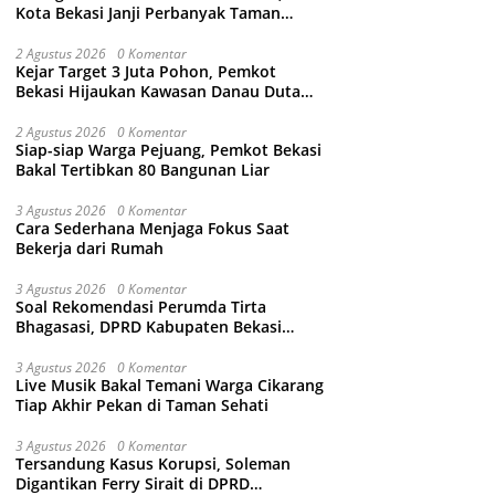
Kota Bekasi Janji Perbanyak Taman
Ramah Anak dan Bebas Perundungan
2 Agustus 2026
0 Komentar
Kejar Target 3 Juta Pohon, Pemkot
Bekasi Hijaukan Kawasan Danau Duta
Harapan
2 Agustus 2026
0 Komentar
Siap-siap Warga Pejuang, Pemkot Bekasi
Bakal Tertibkan 80 Bangunan Liar
3 Agustus 2026
0 Komentar
Cara Sederhana Menjaga Fokus Saat
Bekerja dari Rumah
3 Agustus 2026
0 Komentar
Soal Rekomendasi Perumda Tirta
Bhagasasi, DPRD Kabupaten Bekasi
bakal Panggil Dewan Pengawas
3 Agustus 2026
0 Komentar
Live Musik Bakal Temani Warga Cikarang
Tiap Akhir Pekan di Taman Sehati
3 Agustus 2026
0 Komentar
Tersandung Kasus Korupsi, Soleman
Digantikan Ferry Sirait di DPRD