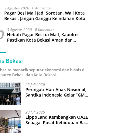
Kabupaten Bekasi
3 Agustus 2026
0 Komentar
Pagar Besi Mall Jadi Sorotan, Wali Kota
Bekasi: Jangan Ganggu Keindahan Kota
0
3 Agustus 2026
0 Komentar
Heboh Pagar Besi di Mall, Kapolres
Pastikan Kota Bekasi Aman dan
Kondusif
is Bekasi
i berita menarik seputar ekonomi dan bisnis di
paten Bekasi dan Kota Bekasi.
25 Juli 2026
Peringati Hari Anak Nasional,
Santika Indonesia Gelar “GM
For A Day 2026”: 43 Anak
Pimpin Operasional Hotel
23 Juli 2026
LippoLand Kembangkan OAZE
Sebagai Pusat Kehidupan Baru
di Cikarang