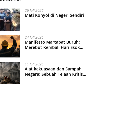
26 Juli 2026
Mati Konyol di Negeri Sendiri
24 Juli 2026
Manifesto Martabat Buruh:
Merebut Kembali Hari Esok
yang Dijual Murah
11 Juli 2026
Alat kekuasaan dan Sampah
Negara: Sebuah Telaah Kritis
atas Turbulensi Penegakkan
Hukum?