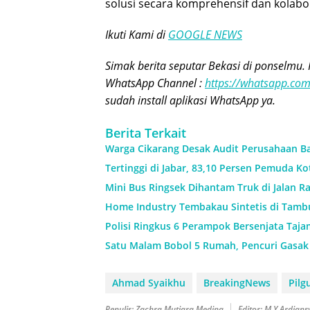
solusi secara komprehensif dan kolabor
Ikuti Kami di
GOOGLE NEWS
Simak berita seputar Bekasi di ponselmu. 
WhatsApp Channel :
https://whatsapp.c
sudah install aplikasi WhatsApp ya.
Berita Terkait
Warga Cikarang Desak Audit Perusahaan Ba
Tertinggi di Jabar, 83,10 Persen Pemuda K
Mini Bus Ringsek Dihantam Truk di Jalan R
Home Industry Tembakau Sintetis di Tambun
Polisi Ringkus 6 Perampok Bersenjata Taja
Satu Malam Bobol 5 Rumah, Pencuri Gasak 
Ahmad Syaikhu
BreakingNews
Pilg
Penulis: Zachra Mutiara Medina
Editor: M.Y Ardian