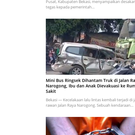
Pusat, Kabupaten Bekasi, menyampaikan desaka
tegas kepada pemerintah…
Mini Bus Ringsek Dihantam Truk di Jalan R
Narogong, Ibu dan Anak Dievakuasi ke Ru
Sakit
Bekasi — Kecelakaan lalu lintas kembali terjadi di j
rawan Jalan Raya Narogong. Sebuah kendaraan…