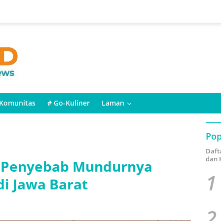
Komunitas
# Go-Kuliner
Laman
Pop
Daft
dan 
a Penyebab Mundurnya
1
di Jawa Barat
2