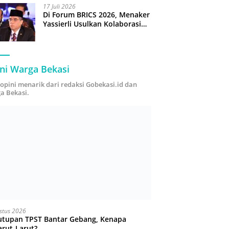
17 Juli 2026
Di Forum BRICS 2026, Menaker
Yassierli Usulkan Kolaborasi
“Future Skills Forecasting”
demi Hadapi Era Ekonomi
Hijau
ni Warga Bekasi
i opini menarik dari redaksi Gobekasi.id dan
a Bekasi.
stus 2026
utupan TPST Bantar Gebang, Kenapa
arut-Larut?