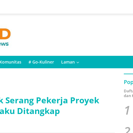
Komunitas
# Go-Kuliner
Laman
Pop
Daft
dan 
 Serang Pekerja Proyek
1
elaku Ditangkap
2