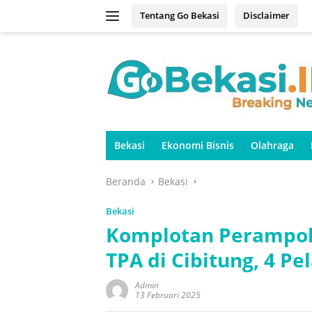
Langsung
Tentang Go Bekasi
Disclaimer
ke
konten
Bekasi
Ekonomi Bisnis
Olahraga
Beranda
Bekasi
Bekasi
Komplotan Perampok
TPA di Cibitung, 4 P
Admin
13 Februari 2025