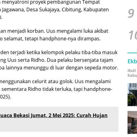
m menyatroni proyek pembangunan Tempat
9
ya Jagawana, Desa Sukajaya, Cibitung, Kabupaten
i.
1
nan menjadi korban. Uus mengalami luka akibat
ho selamat, tetapi handphone-nya dirampas.
den terjadi ketika kelompok pelaku tiba-tiba masuk
ng Uus serta Ridho. Dua pelaku bersenjata tajam
Ekb
a lainnya menunggu di luar dengan sepeda motor.
Ikut
Kabu
 menggunakan celurit atau golok. Uus mengalami
g, sementara Ridho tidak terluka, tapi handphone-
025).
uaca Bekasi Jumat, 2 Mei 2025: Curah Hujan