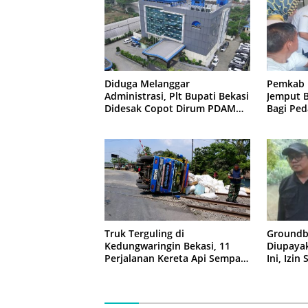
Diduga Melanggar
Pemkab 
Administrasi, Plt Bupati Bekasi
Jemput B
Didesak Copot Dirum PDAM
Bagi Ped
Tirta Bhagasasi
Groundb
Truk Terguling di
Diupaya
Kedungwaringin Bekasi, 11
Ini, Izin
Perjalanan Kereta Api Sempat
Tertahan