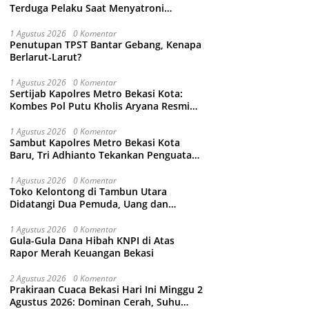
Terduga Pelaku Saat Menyatroni
Rumahnya di Medan Satria, RT nya
Malah Ikut-Ikutan!
1 Agustus 2026
0 Komentar
Penutupan TPST Bantar Gebang, Kenapa
Berlarut-Larut?
1 Agustus 2026
0 Komentar
Sertijab Kapolres Metro Bekasi Kota:
Kombes Pol Putu Kholis Aryana Resmi
Gantikan Kombes Pol Kusumo Wahyu
Bintoro
1 Agustus 2026
0 Komentar
Sambut Kapolres Metro Bekasi Kota
Baru, Tri Adhianto Tekankan Penguatan
Kolaborasi dan Kamtibmas
1 Agustus 2026
0 Komentar
Toko Kelontong di Tambun Utara
Didatangi Dua Pemuda, Uang dan
Puluhan Slop Roko Dikuras
1 Agustus 2026
0 Komentar
Gula-Gula Dana Hibah KNPI di Atas
Rapor Merah Keuangan Bekasi
2 Agustus 2026
0 Komentar
Prakiraan Cuaca Bekasi Hari Ini Minggu 2
Agustus 2026: Dominan Cerah, Suhu