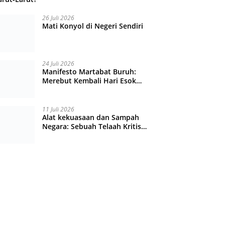
26 Juli 2026
Mati Konyol di Negeri Sendiri
24 Juli 2026
Manifesto Martabat Buruh:
Merebut Kembali Hari Esok
yang Dijual Murah
11 Juli 2026
Alat kekuasaan dan Sampah
Negara: Sebuah Telaah Kritis
atas Turbulensi Penegakkan
Hukum?