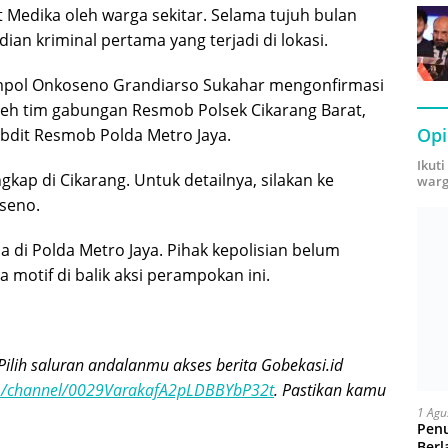
 Medika oleh warga sekitar. Selama tujuh bulan
an kriminal pertama yang terjadi di lokasi.
ompol Onkoseno Grandiarso Sukahar mengonfirmasi
leh tim gabungan Resmob Polsek Cikarang Barat,
Opi
ubdit Resmob Polda Metro Jaya.
Ikut
kap di Cikarang. Untuk detailnya, silakan ke
warg
seno.
a di Polda Metro Jaya. Pihak kepolisian belum
 motif di balik aksi perampokan ini.
Pilih saluran andalanmu akses berita Gobekasi.id
om/channel/0029VarakafA2pLDBBYbP32t
. Pastikan kamu
1 Agu
Pen
Berl