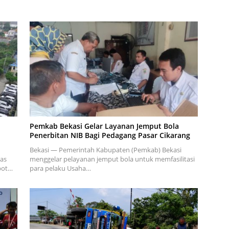
Pemkab Bekasi Gelar Layanan Jemput Bola
Penerbitan NIB Bagi Pedagang Pasar Cikarang
Bekasi — Pemerintah Kabupaten (Pemkab) Bekasi
as
menggelar pelayanan jemput bola untuk memfasilitasi
opot…
para pelaku Usaha…