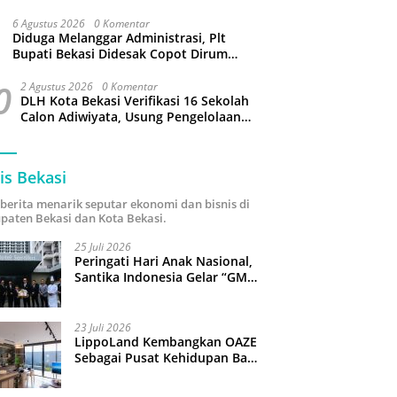
Capai 34 Derajat Celcius
6 Agustus 2026
0 Komentar
Diduga Melanggar Administrasi, Plt
Bupati Bekasi Didesak Copot Dirum
PDAM Tirta Bhagasasi
0
2 Agustus 2026
0 Komentar
DLH Kota Bekasi Verifikasi 16 Sekolah
Calon Adiwiyata, Usung Pengelolaan
Sampah hingga Target 3 Juta Pohon
is Bekasi
i berita menarik seputar ekonomi dan bisnis di
paten Bekasi dan Kota Bekasi.
25 Juli 2026
Peringati Hari Anak Nasional,
Santika Indonesia Gelar “GM
For A Day 2026”: 43 Anak
Pimpin Operasional Hotel
23 Juli 2026
LippoLand Kembangkan OAZE
Sebagai Pusat Kehidupan Baru
di Cikarang