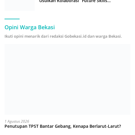
Usulkan Kolaborasi “Future Skills
Forecasting” demi Hadapi Era Ekonomi
Hijau
Opini Warga Bekasi
Ikuti opini menarik dari redaksi Gobekasi.id dan warga Bekasi.
1 Agustus 2026
Penutupan TPST Bantar Gebang, Kenapa Berlarut-Larut?