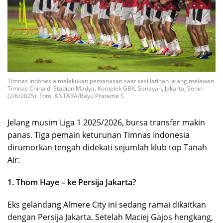
Timnas Indonesia melakukan pemanasan saat sesi latihan jelang melawan
Timnas China di Stadion Madya, Komplek GBK, Senayan, Jakarta, Senin
(2/6/2025). Foto: ANTARA/Bayu Pratama S
Jelang musim Liga 1 2025/2026, bursa transfer makin
panas. Tiga pemain keturunan Timnas Indonesia
dirumorkan tengah didekati sejumlah klub top Tanah
Air:
1. Thom Haye – ke Persija Jakarta?
Eks gelandang Almere City ini sedang ramai dikaitkan
dengan Persija Jakarta. Setelah Maciej Gajos hengkang,