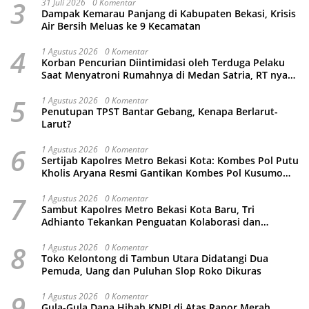
3
31 Juli 2026
0 Komentar
Dampak Kemarau Panjang di Kabupaten Bekasi, Krisis
Air Bersih Meluas ke 9 Kecamatan
4
1 Agustus 2026
0 Komentar
Korban Pencurian Diintimidasi oleh Terduga Pelaku
Saat Menyatroni Rumahnya di Medan Satria, RT nya
Malah Ikut-Ikutan!
5
1 Agustus 2026
0 Komentar
Penutupan TPST Bantar Gebang, Kenapa Berlarut-
Larut?
6
1 Agustus 2026
0 Komentar
Sertijab Kapolres Metro Bekasi Kota: Kombes Pol Putu
Kholis Aryana Resmi Gantikan Kombes Pol Kusumo
Wahyu Bintoro
7
1 Agustus 2026
0 Komentar
Sambut Kapolres Metro Bekasi Kota Baru, Tri
Adhianto Tekankan Penguatan Kolaborasi dan
Kamtibmas
8
1 Agustus 2026
0 Komentar
Toko Kelontong di Tambun Utara Didatangi Dua
Pemuda, Uang dan Puluhan Slop Roko Dikuras
9
1 Agustus 2026
0 Komentar
Gula-Gula Dana Hibah KNPI di Atas Rapor Merah