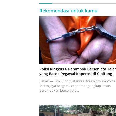
Rekomendasi untuk kamu
Polisi Ringkus 6 Perampok Bersenjata Taja
yang Bacok Pegawai Koperasi di Cibitung
Bekasi — Tim Subdit Jatanras Ditreskrimum Polda
Metro Jaya bergerak cepat mengungkap kasus
perampokan bersenjata…