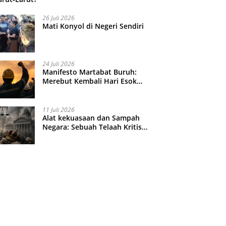
26 Juli 2026
Mati Konyol di Negeri Sendiri
24 Juli 2026
Manifesto Martabat Buruh:
Merebut Kembali Hari Esok
yang Dijual Murah
11 Juli 2026
Alat kekuasaan dan Sampah
Negara: Sebuah Telaah Kritis
atas Turbulensi Penegakkan
Hukum?