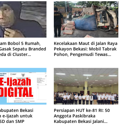
lam Bobol 5 Rumah,
Kecelakaan Maut di Jalan Raya
 Gasak Sepatu Branded
Pekayon Bekasi: Mobil Tabrak
da di Cluster
Pohon, Pengemudi Tewas
purna
Terjepit
abupaten Bekasi
Persiapan HUT ke-81 RI: 50
 e-Ijazah untuk
Anggota Paskibraka
 SD dan SMP
Kabupaten Bekasi Jalani
Latihan Intensif di Cikarang