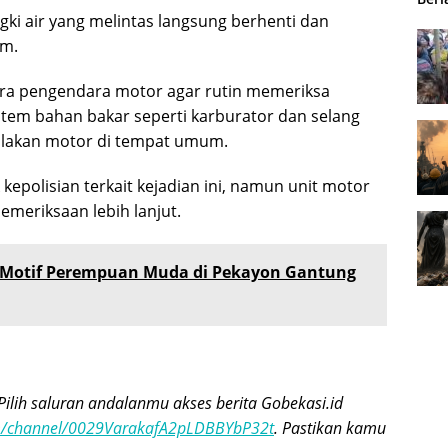
ki air yang melintas langsung berhenti dan
am.
para pengendara motor agar rutin memeriksa
stem bahan bakar seperti karburator dan selang
yalakan motor di tempat umum.
kepolisian terkait kejadian ini, namun unit motor
emeriksaan lebih lanjut.
 Motif Perempuan Muda di Pekayon Gantung
Pilih saluran andalanmu akses berita Gobekasi.id
om/channel/0029VarakafA2pLDBBYbP32t
. Pastikan kamu