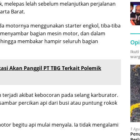
k, melepas lelah sebelum melanjutkan perjalanan
arta Barat.
 motornya menggunakan starter engkol, tiba-tiba
t menyambar bagian mesin motor, dan dalam
r hingga membakar hampir seluruh bagian
Opi
Ikut
warg
asi Akan Panggil PT TBG Terkait Polemik
terjadi akibat kebocoran pada selang karburator.
ambar percikan api dari busi atau puntung rokok
otor begitu api mulai menyala. Ia tidak mengalami
1 Agu
Pen
Berl