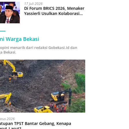
17 Juli 2026
Di Forum BRICS 2026, Menaker
Yassierli Usulkan Kolaborasi
“Future Skills Forecasting”
demi Hadapi Era Ekonomi
Hijau
ni Warga Bekasi
i opini menarik dari redaksi Gobekasi.id dan
a Bekasi.
stus 2026
utupan TPST Bantar Gebang, Kenapa
arut-Larut?