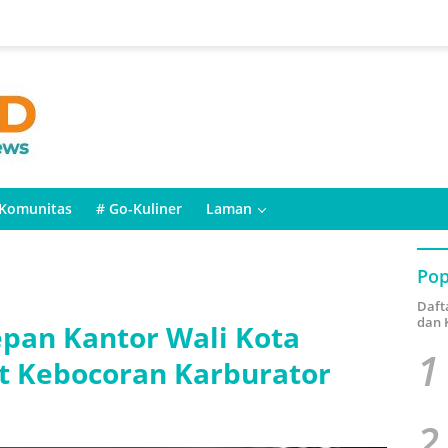
Komunitas
# Go-Kuliner
Laman
Pop
Daft
dan 
epan Kantor Wali Kota
1
at Kebocoran Karburator
2