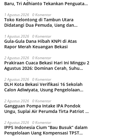
Baru, Tri Adhianto Tekankan Penguatan
Kolaborasi dan Kamtibmas
1 Agustus 2026
0 Komentar
Toko Kelontong di Tambun Utara
Didatangi Dua Pemuda, Uang dan
Puluhan Slop Roko Dikuras
1 Agustus 2026
0 Komentar
Gula-Gula Dana Hibah KNPI di Atas
Rapor Merah Keuangan Bekasi
2 Agustus 2026
0 Komentar
Prakiraan Cuaca Bekasi Hari Ini Minggu 2
Agustus 2026: Dominan Cerah, Suhu
Capai 34 Derajat Celcius
2 Agustus 2026
0 Komentar
DLH Kota Bekasi Verifikasi 16 Sekolah
Calon Adiwiyata, Usung Pengelolaan
Sampah hingga Target 3 Juta Pohon
2 Agustus 2026
0 Komentar
Gangguan Pompa Intake IPA Pondok
Ungu, Suplai Air Perumda Tirta Patriot di
Sejumlah Wilayah Bekasi Terganggu
2 Agustus 2026
0 Komentar
IPPS Indonesia Cium “Bau Busuk” dalam
Pengelolaan Uang Kompensasi TPST