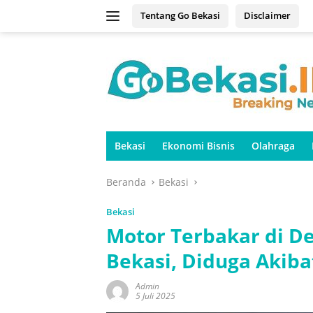
Langsung
Tentang Go Bekasi
Disclaimer
ke
konten
Bekasi
Ekonomi Bisnis
Olahraga
Beranda
Bekasi
Bekasi
Motor Terbakar di D
Bekasi, Diduga Akib
Admin
5 Juli 2025