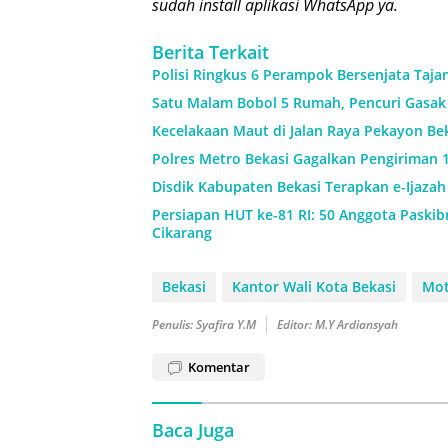
sudah install aplikasi WhatsApp ya.
Berita Terkait
Polisi Ringkus 6 Perampok Bersenjata Taja
Satu Malam Bobol 5 Rumah, Pencuri Gasak 
Kecelakaan Maut di Jalan Raya Pekayon Be
Polres Metro Bekasi Gagalkan Pengiriman 1
Disdik Kabupaten Bekasi Terapkan e-Ijaza
Persiapan HUT ke-81 RI: 50 Anggota Paskibr
Cikarang
Bekasi
Kantor Wali Kota Bekasi
Mot
Penulis: Syafira Y.M
Editor: M.Y Ardiansyah
Komentar
Baca Juga