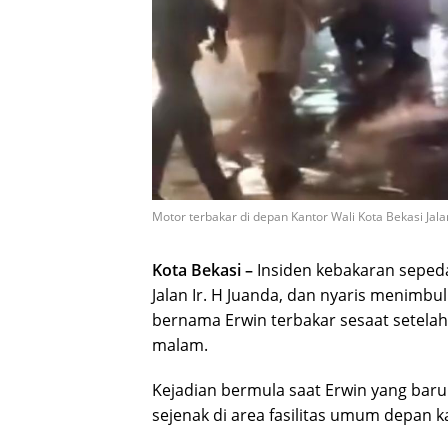
Motor terbakar di depan Kantor Wali Kota Bekasi Jalan
Kota Bekasi –
Insiden kebakaran sepeda
Jalan Ir. H Juanda, dan nyaris menimbu
bernama Erwin terbakar sesaat setela
malam.
Kejadian bermula saat Erwin yang baru
sejenak di area fasilitas umum depan ka