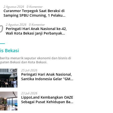
Bantargebang
2 Agustus 2026
0 Komentar
Curanmor Terpegok Saat Beraksi di
Samping SPBU Cimuning, 1 Pelaku
Ditangkap
0
2 Agustus 2026
0 Komentar
Peringati Hari Anak Nasional ke-42,
Wali Kota Bekasi Janji Perbanyak
Taman Ramah Anak dan Bebas
Perundungan
is Bekasi
i berita menarik seputar ekonomi dan bisnis di
paten Bekasi dan Kota Bekasi.
25 Juli 2026
Peringati Hari Anak Nasional,
Santika Indonesia Gelar “GM
For A Day 2026”: 43 Anak
Pimpin Operasional Hotel
23 Juli 2026
LippoLand Kembangkan OAZE
Sebagai Pusat Kehidupan Baru
di Cikarang