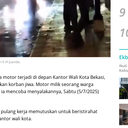
9
1
Ekb
 Ir.H Juanda.
Ikut
Kabu
 motor terjadi di depan Kantor Wali Kota Bekasi,
lkan korban jiwa. Motor milik seorang warga
h ia mencoba menyalakannya, Sabtu (5/7/2025)
 pulang kerja memutuskan untuk beristirahat
ntor wali kota.