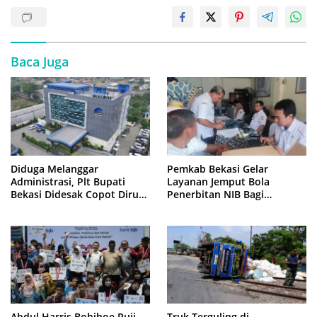
Baca Juga
Diduga Melanggar
Pemkab Bekasi Gelar
Administrasi, Plt Bupati
Layanan Jemput Bola
Bekasi Didesak Copot Dirum
Penerbitan NIB Bagi
PDAM Tirta Bhagasasi
Pedagang Pasar Cikarang
Abdul Harris Bobihoe Puji
Truk Terguling di