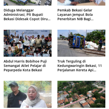
Diduga Melanggar
Pemkab Bekasi Gelar
Administrasi, Plt Bupati
Layanan Jemput Bola
Bekasi Didesak Copot Dirum
Penerbitan NIB Bagi
PDAM Tirta Bhagasasi
Pedagang Pasar Cikarang
Abdul Harris Bobihoe Puji
Truk Terguling di
Semangat Atlet Pelajar di
Kedungwaringin Bekasi, 11
Peparpeda Kota Bekasi
Perjalanan Kereta Api
Sempat Tertahan