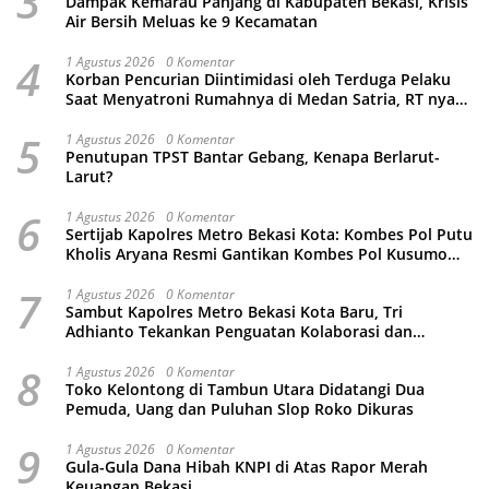
3
Dampak Kemarau Panjang di Kabupaten Bekasi, Krisis
Air Bersih Meluas ke 9 Kecamatan
4
1 Agustus 2026
0 Komentar
Korban Pencurian Diintimidasi oleh Terduga Pelaku
Saat Menyatroni Rumahnya di Medan Satria, RT nya
Malah Ikut-Ikutan!
5
1 Agustus 2026
0 Komentar
Penutupan TPST Bantar Gebang, Kenapa Berlarut-
Larut?
6
1 Agustus 2026
0 Komentar
Sertijab Kapolres Metro Bekasi Kota: Kombes Pol Putu
Kholis Aryana Resmi Gantikan Kombes Pol Kusumo
Wahyu Bintoro
7
1 Agustus 2026
0 Komentar
Sambut Kapolres Metro Bekasi Kota Baru, Tri
Adhianto Tekankan Penguatan Kolaborasi dan
Kamtibmas
8
1 Agustus 2026
0 Komentar
Toko Kelontong di Tambun Utara Didatangi Dua
Pemuda, Uang dan Puluhan Slop Roko Dikuras
9
1 Agustus 2026
0 Komentar
Gula-Gula Dana Hibah KNPI di Atas Rapor Merah
Keuangan Bekasi