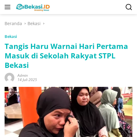
Langsung
ke
konten
Beranda
Bekasi
Bekasi
Tangis Haru Warnai Hari Pertama
Masuk di Sekolah Rakyat STPL
Bekasi
Admin
14 Juli 2025