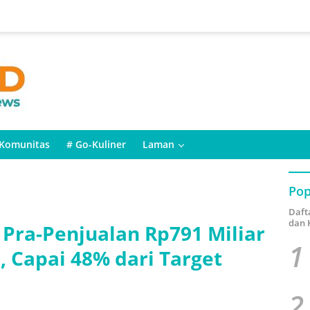
Komunitas
# Go-Kuliner
Laman
Pop
Daft
dan 
 Pra-Penjualan Rp791 Miliar
1
, Capai 48% dari Target
2