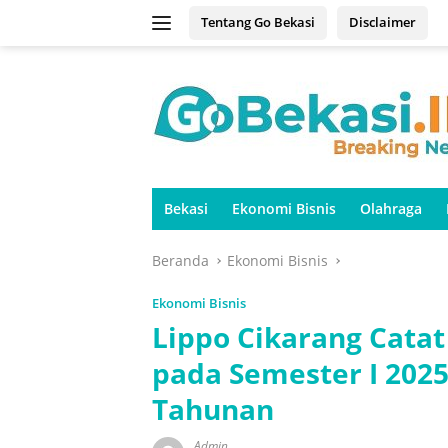
Langsung
Tentang Go Bekasi
Disclaimer
ke
konten
Bekasi
Ekonomi Bisnis
Olahraga
Beranda
Ekonomi Bisnis
Ekonomi Bisnis
Lippo Cikarang Catat
pada Semester I 2025
Tahunan
Admin