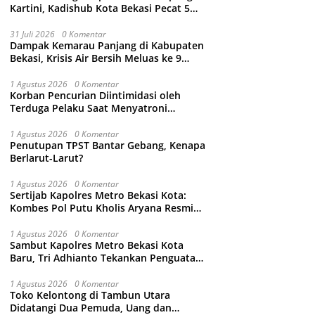
Kartini, Kadishub Kota Bekasi Pecat 5
Oknum Petugas
31 Juli 2026
0 Komentar
Dampak Kemarau Panjang di Kabupaten
Bekasi, Krisis Air Bersih Meluas ke 9
Kecamatan
1 Agustus 2026
0 Komentar
Korban Pencurian Diintimidasi oleh
Terduga Pelaku Saat Menyatroni
Rumahnya di Medan Satria, RT nya
Malah Ikut-Ikutan!
1 Agustus 2026
0 Komentar
Penutupan TPST Bantar Gebang, Kenapa
Berlarut-Larut?
1 Agustus 2026
0 Komentar
Sertijab Kapolres Metro Bekasi Kota:
Kombes Pol Putu Kholis Aryana Resmi
Gantikan Kombes Pol Kusumo Wahyu
Bintoro
1 Agustus 2026
0 Komentar
Sambut Kapolres Metro Bekasi Kota
Baru, Tri Adhianto Tekankan Penguatan
Kolaborasi dan Kamtibmas
1 Agustus 2026
0 Komentar
Toko Kelontong di Tambun Utara
Didatangi Dua Pemuda, Uang dan