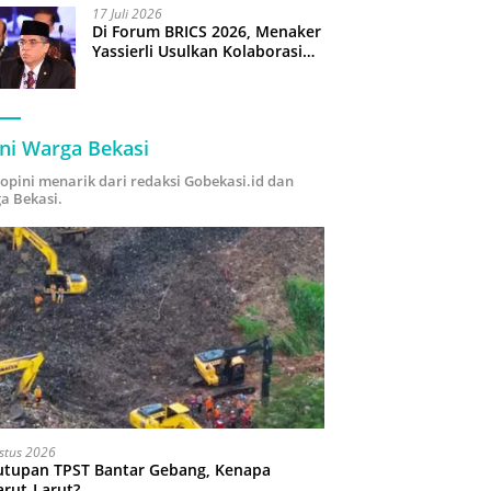
17 Juli 2026
Di Forum BRICS 2026, Menaker
Yassierli Usulkan Kolaborasi
“Future Skills Forecasting”
demi Hadapi Era Ekonomi
Hijau
ni Warga Bekasi
i opini menarik dari redaksi Gobekasi.id dan
a Bekasi.
stus 2026
utupan TPST Bantar Gebang, Kenapa
arut-Larut?