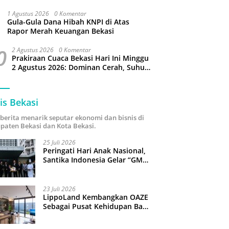
Puluhan Slop Roko Dikuras
1 Agustus 2026
0 Komentar
Gula-Gula Dana Hibah KNPI di Atas
Rapor Merah Keuangan Bekasi
0
2 Agustus 2026
0 Komentar
Prakiraan Cuaca Bekasi Hari Ini Minggu
2 Agustus 2026: Dominan Cerah, Suhu
Capai 34 Derajat Celcius
is Bekasi
i berita menarik seputar ekonomi dan bisnis di
paten Bekasi dan Kota Bekasi.
25 Juli 2026
Peringati Hari Anak Nasional,
Santika Indonesia Gelar “GM
For A Day 2026”: 43 Anak
Pimpin Operasional Hotel
23 Juli 2026
LippoLand Kembangkan OAZE
Sebagai Pusat Kehidupan Baru
di Cikarang