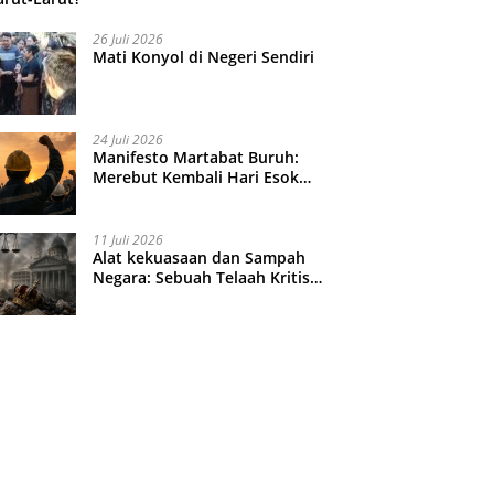
26 Juli 2026
Mati Konyol di Negeri Sendiri
24 Juli 2026
Manifesto Martabat Buruh:
Merebut Kembali Hari Esok
yang Dijual Murah
11 Juli 2026
Alat kekuasaan dan Sampah
Negara: Sebuah Telaah Kritis
atas Turbulensi Penegakkan
Hukum?