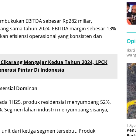
mbukukan EBITDA sebesar Rp282 miliar,
yang sama tahun 2024. EBITDA margin sebesar 13%
n efisiensi operasional yang konsisten dan
Opi
Ikut
warg
o Cikarang Mengajar Kedua Tahun 2024, LPCK
erasi Pintar Di Indonesia
omersial Dominan
 pada 1H25, produk residensial menyumbang 52%,
%. Segmen lahan industri menyumbang sisanya,
1 Agu
Pen
8 unit dari ketiga segmen tersebut. Produk
Berl