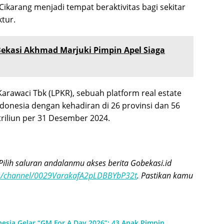
Cikarang menjadi tempat beraktivitas bagi sekitar
ktur.
 Bekasi Akhmad Marjuki Pimpin Apel Siaga
arawaci Tbk (LPKR), sebuah platform real estate
donesia dengan kehadiran di 26 provinsi dan 56
triliun per 31 Desember 2024.
Pilih saluran andalanmu akses berita Gobekasi.id
om/channel/0029VarakafA2pLDBBYbP32t
. Pastikan kamu
nesia Gelar “GM For A Day 2026”: 43 Anak Pimpin