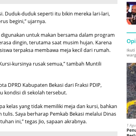
 Duduk-duduk seperti itu bikin mereka lari-lari,
rus begini,” ujarnya.
na digunakan untuk makan bersama dalam program
Opi
i terasa dingin, terutama saat musim hujan. Karena
 siswa terpaksa membawa meja kecil dari rumah.
Ikut
warg
 Kursi-kursinya rusak semua,” tambah Muntili
ta DPRD Kabupaten Bekasi dari Fraksi PDIP,
kondisi di sekolah tersebut.
a kelas yang tidak memiliki meja dan kursi, bahkan
 tulis. Saya berharap Pemkab Bekasi melalui Dinas
uhan ini,” tegas Jio, sapaan akrabnya.
1 Agu
Pen
Berl