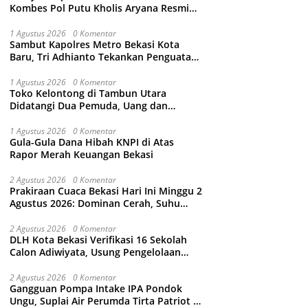
Kombes Pol Putu Kholis Aryana Resmi
Gantikan Kombes Pol Kusumo Wahyu
Bintoro
1 Agustus 2026
0 Komentar
Sambut Kapolres Metro Bekasi Kota
Baru, Tri Adhianto Tekankan Penguatan
Kolaborasi dan Kamtibmas
1 Agustus 2026
0 Komentar
Toko Kelontong di Tambun Utara
Didatangi Dua Pemuda, Uang dan
Puluhan Slop Roko Dikuras
1 Agustus 2026
0 Komentar
Gula-Gula Dana Hibah KNPI di Atas
Rapor Merah Keuangan Bekasi
2 Agustus 2026
0 Komentar
Prakiraan Cuaca Bekasi Hari Ini Minggu 2
Agustus 2026: Dominan Cerah, Suhu
Capai 34 Derajat Celcius
2 Agustus 2026
0 Komentar
DLH Kota Bekasi Verifikasi 16 Sekolah
Calon Adiwiyata, Usung Pengelolaan
Sampah hingga Target 3 Juta Pohon
2 Agustus 2026
0 Komentar
Gangguan Pompa Intake IPA Pondok
Ungu, Suplai Air Perumda Tirta Patriot di