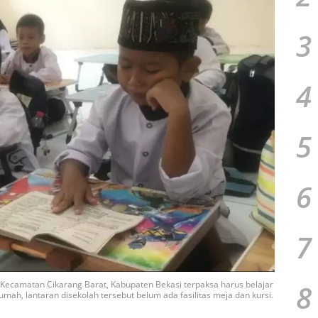
3
4
5
6
7
8
i Kecamatan Cikarang Barat, Kabupaten Bekasi terpaksa harus belajar
rumah, lantaran disekolah tersebut belum ada fasilitas meja dan kursi.