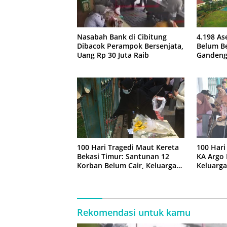
Nasabah Bank di Cibitung
4.198 As
Dibacok Perampok Bersenjata,
Belum Be
Uang Rp 30 Juta Raib
Gandeng
100 Hari Tragedi Maut Kereta
100 Hari
Bekasi Timur: Santunan 12
KA Argo 
Korban Belum Cair, Keluarga
Keluarga
Tagih Kepastian
Kejelas
Rekomendasi untuk kamu