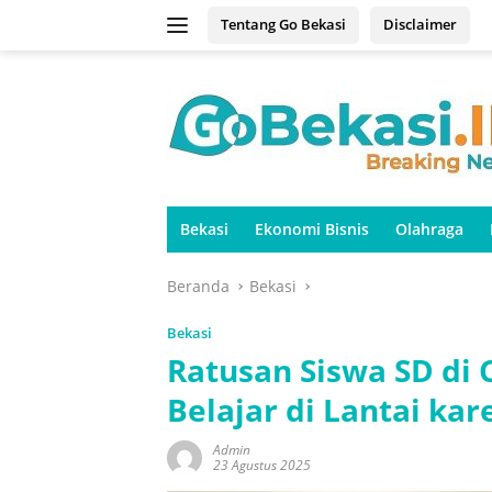
Langsung
Tentang Go Bekasi
Disclaimer
ke
konten
Bekasi
Ekonomi Bisnis
Olahraga
Beranda
Bekasi
Bekasi
Ratusan Siswa SD di 
Belajar di Lantai ka
Admin
23 Agustus 2025