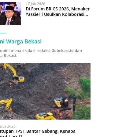
17 Juli 2026
Di Forum BRICS 2026, Menaker
Yassierli Usulkan Kolaborasi
“Future Skills Forecasting”
demi Hadapi Era Ekonomi
Hijau
ni Warga Bekasi
i opini menarik dari redaksi Gobekasi.id dan
a Bekasi.
stus 2026
utupan TPST Bantar Gebang, Kenapa
arut-Larut?