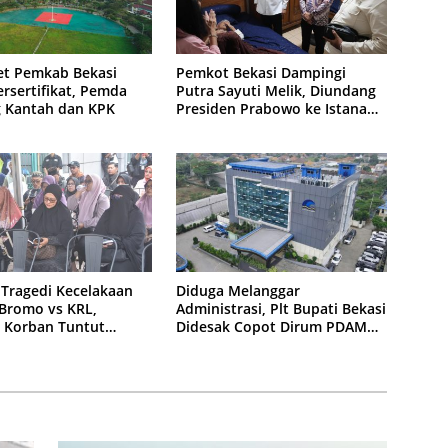
et Pemkab Bekasi
Pemkot Bekasi Dampingi
rsertifikat, Pemda
Putra Sayuti Melik, Diundang
 Kantah dan KPK
Presiden Prabowo ke Istana
Negara
 Tragedi Kecelakaan
Diduga Melanggar
Bromo vs KRL,
Administrasi, Plt Bupati Bekasi
 Korban Tuntut
Didesak Copot Dirum PDAM
an Hukum
Tirta Bhagasasi