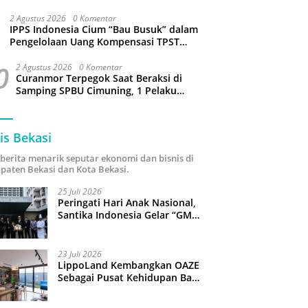
Sejumlah Wilayah Bekasi Terganggu
2 Agustus 2026
0 Komentar
IPPS Indonesia Cium “Bau Busuk” dalam
Pengelolaan Uang Kompensasi TPST
Bantargebang
0
2 Agustus 2026
0 Komentar
Curanmor Terpegok Saat Beraksi di
Samping SPBU Cimuning, 1 Pelaku
Ditangkap
is Bekasi
i berita menarik seputar ekonomi dan bisnis di
paten Bekasi dan Kota Bekasi.
25 Juli 2026
Peringati Hari Anak Nasional,
Santika Indonesia Gelar “GM
For A Day 2026”: 43 Anak
Pimpin Operasional Hotel
23 Juli 2026
LippoLand Kembangkan OAZE
Sebagai Pusat Kehidupan Baru
di Cikarang