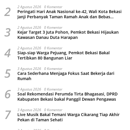
2
2 Agustus 2026
0 Komentar
Peringati Hari Anak Nasional ke-42, Wali Kota Bekasi
Janji Perbanyak Taman Ramah Anak dan Bebas
Perundungan
3
2 Agustus 2026
0 Komentar
Kejar Target 3 Juta Pohon, Pemkot Bekasi Hijaukan
Kawasan Danau Duta Harapan
4
2 Agustus 2026
0 Komentar
Siap-siap Warga Pejuang, Pemkot Bekasi Bakal
Tertibkan 80 Bangunan Liar
5
3 Agustus 2026
0 Komentar
Cara Sederhana Menjaga Fokus Saat Bekerja dari
Rumah
6
3 Agustus 2026
0 Komentar
Soal Rekomendasi Perumda Tirta Bhagasasi, DPRD
Kabupaten Bekasi bakal Panggil Dewan Pengawas
7
3 Agustus 2026
0 Komentar
Live Musik Bakal Temani Warga Cikarang Tiap Akhir
Pekan di Taman Sehati