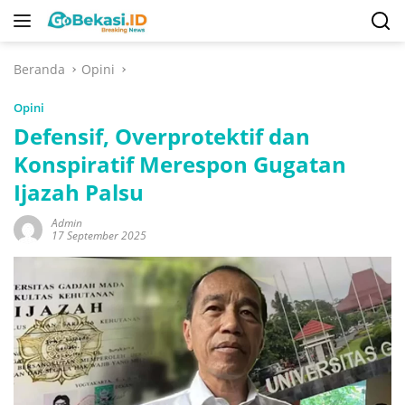
Langsung
ke
konten
Beranda
Opini
Opini
Defensif, Overprotektif dan
Konspiratif Merespon Gugatan
Ijazah Palsu
Admin
17 September 2025