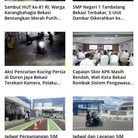
Sambut HUT ke-81 RI, Warga
SMP Negeri 1 Tambelang
Karangbahagia Bekasi
Bekasi Terbakar, 5 Unit
Bentangkan Merah Putih
Damkar Dikerahkan ke
500 Meter
Lokasi
Aksi Pencurian Kucing Persia
Capaian Skor KPK Masih
di Duren Jaya Bekasi
Rendah, Wali Kota Bekasi
Terekam Kamera, Pelaku
Rombak Sistem Pengawasan
Berboncengan Motor
Berbasis Risiko
Jadwal Perpanjangan SIM
Jadwal dan Layanan SIM