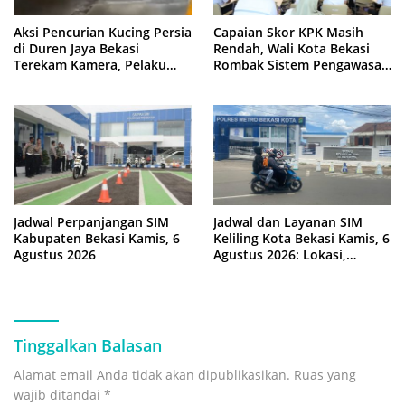
Aksi Pencurian Kucing Persia
Capaian Skor KPK Masih
di Duren Jaya Bekasi
Rendah, Wali Kota Bekasi
Terekam Kamera, Pelaku
Rombak Sistem Pengawasan
Berboncengan Motor
Berbasis Risiko
Jadwal Perpanjangan SIM
Jadwal dan Layanan SIM
Kabupaten Bekasi Kamis, 6
Keliling Kota Bekasi Kamis, 6
Agustus 2026
Agustus 2026: Lokasi,
Syarat, dan Rincian Biaya
Tinggalkan Balasan
Alamat email Anda tidak akan dipublikasikan.
Ruas yang
wajib ditandai
*