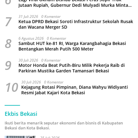
Jutaan Rupiah, Gubernur Dedi Mulyadi Murka Minta
Wali Kota Beri Sanksi Pemecatan
7
31 Juli 2026
0 Komentar
Ketua DPRD Bekasi Soroti Infrastruktur Sekolah Rusak
dan Wacana Merger SD
8
6 Agustus 2026
0 Komentar
Sambut HUT ke-81 RI, Warga Karangbahagia Bekasi
Bentangkan Merah Putih 500 Meter
9
30 Juli 2026
0 Komentar
Motor Honda Beat Putih-Biru Milik Pekerja Raib di
Parkiran Mustika Garden Tamansari Bekasi
10
30 Juli 2026
0 Komentar
Kejagung Rotasi Pimpinan, Diana Wahyu Widiyanti
Resmi Jabat Kajari Kota Bekasi
Ekbis Bekasi
Ikuti berita menarik seputar ekonomi dan bisnis di Kabupaten
Bekasi dan Kota Bekasi.
25 Juli 2026