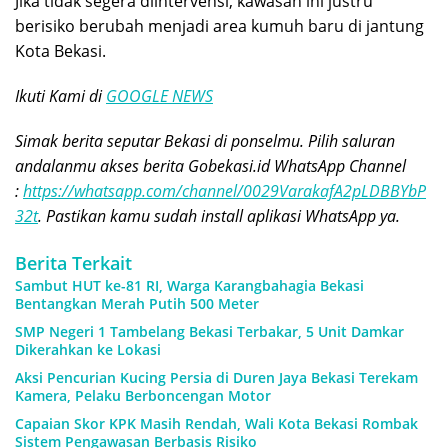
Jika tidak segera diintervensi, kawasan ini justru
berisiko berubah menjadi area kumuh baru di jantung
Kota Bekasi.
Ikuti Kami di
GOOGLE NEWS
Simak berita seputar Bekasi di ponselmu. Pilih saluran
andalanmu akses berita Gobekasi.id WhatsApp Channel
:
https://whatsapp.com/channel/0029VarakafA2pLDBBYbP
32t
. Pastikan kamu sudah install aplikasi WhatsApp ya.
Berita Terkait
Sambut HUT ke-81 RI, Warga Karangbahagia Bekasi
Bentangkan Merah Putih 500 Meter
SMP Negeri 1 Tambelang Bekasi Terbakar, 5 Unit Damkar
Dikerahkan ke Lokasi
Aksi Pencurian Kucing Persia di Duren Jaya Bekasi Terekam
Kamera, Pelaku Berboncengan Motor
Capaian Skor KPK Masih Rendah, Wali Kota Bekasi Rombak
Sistem Pengawasan Berbasis Risiko