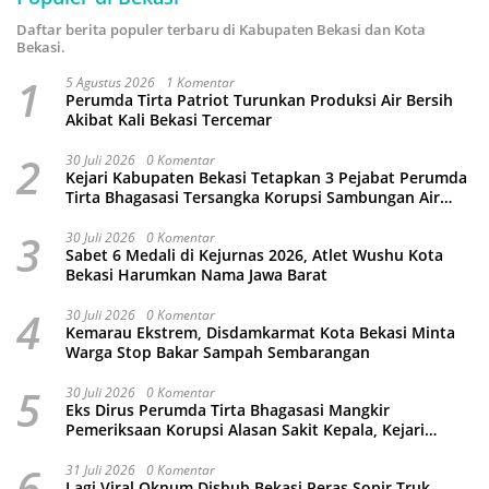
Daftar berita populer terbaru di Kabupaten Bekasi dan Kota
Bekasi.
1
5 Agustus 2026
1 Komentar
Perumda Tirta Patriot Turunkan Produksi Air Bersih
Akibat Kali Bekasi Tercemar
2
30 Juli 2026
0 Komentar
Kejari Kabupaten Bekasi Tetapkan 3 Pejabat Perumda
Tirta Bhagasasi Tersangka Korupsi Sambungan Air
Rp4,5 Miliar
3
30 Juli 2026
0 Komentar
Sabet 6 Medali di Kejurnas 2026, Atlet Wushu Kota
Bekasi Harumkan Nama Jawa Barat
4
30 Juli 2026
0 Komentar
Kemarau Ekstrem, Disdamkarmat Kota Bekasi Minta
Warga Stop Bakar Sampah Sembarangan
5
30 Juli 2026
0 Komentar
Eks Dirus Perumda Tirta Bhagasasi Mangkir
Pemeriksaan Korupsi Alasan Sakit Kepala, Kejari
Kabupaten Bekasi Ancam Jemput Paksa
6
31 Juli 2026
0 Komentar
Lagi Viral Oknum Dishub Bekasi Peras Sopir Truk