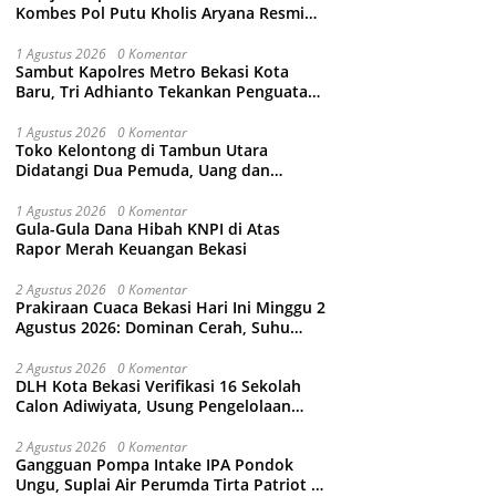
Kombes Pol Putu Kholis Aryana Resmi
Gantikan Kombes Pol Kusumo Wahyu
Bintoro
1 Agustus 2026
0 Komentar
Sambut Kapolres Metro Bekasi Kota
Baru, Tri Adhianto Tekankan Penguatan
Kolaborasi dan Kamtibmas
1 Agustus 2026
0 Komentar
Toko Kelontong di Tambun Utara
Didatangi Dua Pemuda, Uang dan
Puluhan Slop Roko Dikuras
1 Agustus 2026
0 Komentar
Gula-Gula Dana Hibah KNPI di Atas
Rapor Merah Keuangan Bekasi
2 Agustus 2026
0 Komentar
Prakiraan Cuaca Bekasi Hari Ini Minggu 2
Agustus 2026: Dominan Cerah, Suhu
Capai 34 Derajat Celcius
2 Agustus 2026
0 Komentar
DLH Kota Bekasi Verifikasi 16 Sekolah
Calon Adiwiyata, Usung Pengelolaan
Sampah hingga Target 3 Juta Pohon
2 Agustus 2026
0 Komentar
Gangguan Pompa Intake IPA Pondok
Ungu, Suplai Air Perumda Tirta Patriot di