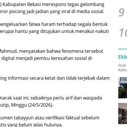
I) Kabupaten Bekasi merespons tegas gelombang
9
ror pocong jadi-jadian yang viral di media sosial.
mengeluarkan fatwa haram terhadap segala bentuk
1
erupai hantu yang ditujukan untuk menakut-nakuti
f Mahmud, menyatakan bahwa fenomena tersebut
Ekb
n digital menjadi pemicu keresahan sosial di
Ikut
Kabu
g informasi secara ketat dan tidak terjebak dalam
rak saat ini, sebaiknya perlu arif dan waspada
tip, Minggu (24/5/2026).
en tabayyun atau verifikasi faktual sebelum
tis yang belum jelas hulunya.