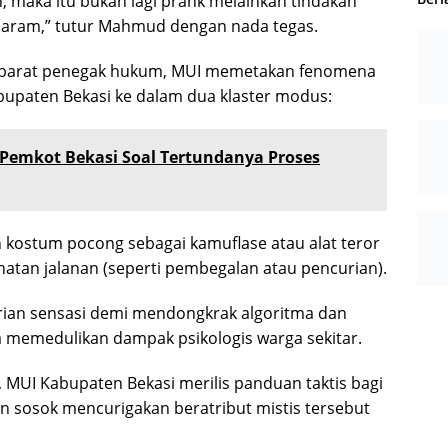
 maka itu bukan lagi prank melainkan tindakan
 haram,” tutur Mahmud dengan nada tegas.
 aparat penegak hukum, MUI memetakan fenomena
bupaten Bekasi ke dalam dua klaster modus:
 Pemkot Bekasi Soal Tertundanya Proses
 kostum pocong sebagai kamuflase atau alat teror
hatan jalanan (seperti pembegalan atau pencurian).
arian sensasi demi mendongkrak algoritma dan
pa memedulikan dampak psikologis warga sekitar.
i, MUI Kabupaten Bekasi merilis panduan taktis bagi
n sosok mencurigakan beratribut mistis tersebut