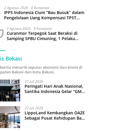
Sejumlah Wilayah Bekasi Terganggu
2 Agustus 2026
0 Komentar
IPPS Indonesia Cium “Bau Busuk” dalam
Pengelolaan Uang Kompensasi TPST
Bantargebang
0
2 Agustus 2026
0 Komentar
Curanmor Terpegok Saat Beraksi di
Samping SPBU Cimuning, 1 Pelaku
Ditangkap
is Bekasi
i berita menarik seputar ekonomi dan bisnis di
paten Bekasi dan Kota Bekasi.
25 Juli 2026
Peringati Hari Anak Nasional,
Santika Indonesia Gelar “GM
For A Day 2026”: 43 Anak
Pimpin Operasional Hotel
23 Juli 2026
LippoLand Kembangkan OAZE
Sebagai Pusat Kehidupan Baru
di Cikarang