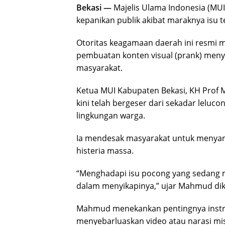
Bekasi —
Majelis Ulama Indonesia (MU
kepanikan publik akibat maraknya isu te
Otoritas keagamaan daerah ini resmi 
pembuatan konten visual (prank) meny
masyarakat.
Ketua MUI Kabupaten Bekasi, KH Pro
kini telah bergeser dari sekadar leluco
lingkungan warga.
Ia mendesak masyarakat untuk menyarin
histeria massa.
“Menghadapi isu pocong yang sedang ma
dalam menyikapinya,” ujar Mahmud diku
Mahmud menekankan pentingnya instrum
menyebarluaskan video atau narasi mis