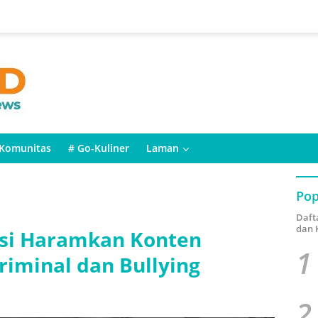
Komunitas
# Go-Kuliner
Laman
Pop
Daft
dan 
si Haramkan Konten
1
Kriminal dan Bullying
2