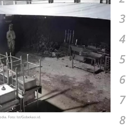
3
4
5
6
7
8
dia. Foto: Ist/Gobekasi.id.