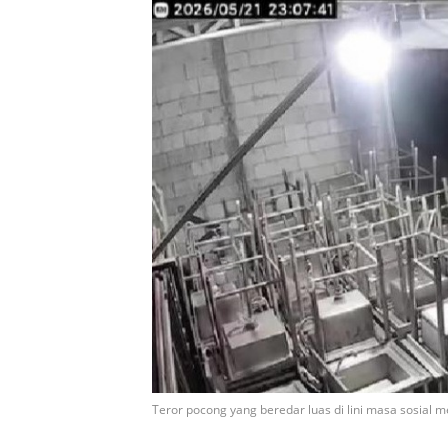
Teror pocong yang beredar luas di lini masa sosial me