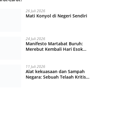
26 Juli 2026
Mati Konyol di Negeri Sendiri
24 Juli 2026
Manifesto Martabat Buruh:
Merebut Kembali Hari Esok
yang Dijual Murah
11 Juli 2026
Alat kekuasaan dan Sampah
Negara: Sebuah Telaah Kritis
atas Turbulensi Penegakkan
Hukum?