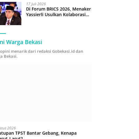
17 Juli 2026
Di Forum BRICS 2026, Menaker
Yassierli Usulkan Kolaborasi
“Future Skills Forecasting”
demi Hadapi Era Ekonomi
Hijau
ni Warga Bekasi
i opini menarik dari redaksi Gobekasi.id dan
a Bekasi.
stus 2026
utupan TPST Bantar Gebang, Kenapa
arut-Larut?