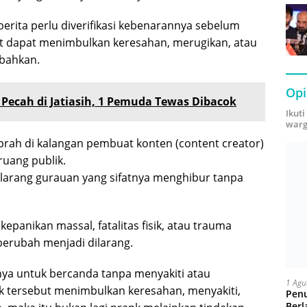
berita perlu diverifikasi kebenarannya sebelum
ebut dapat menimbulkan keresahan, merugikan, atau
mbahkan.
Opi
Pecah di Jatiasih, 1 Pemuda Tewas Dibacok
Ikut
warg
rah di kalangan pembuat konten (content creator)
ruang publik.
rang gurauan yang sifatnya menghibur tanpa
epanikan massal, fatalitas fisik, atau trauma
berubah menjadi dilarang.
nya untuk bercanda tanpa menyakiti atau
1 Agu
nk tersebut menimbulkan keresahan, menyakiti,
Pen
Berl