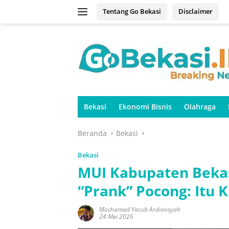
Langsung
Tentang Go Bekasi
Disclaimer
ke
konten
Bekasi
Ekonomi Bisnis
Olahraga
Beranda
Bekasi
Bekasi
MUI Kabupaten Beka
“Prank” Pocong: Itu 
Mochamad Yacub Ardiansyah
24 Mei 2026