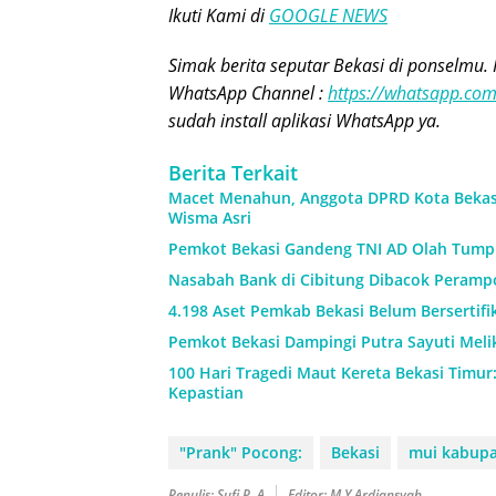
Ikuti Kami di
GOOGLE NEWS
Simak berita seputar Bekasi di ponselmu. 
WhatsApp Channel :
https://whatsapp.c
sudah install aplikasi WhatsApp ya.
Berita Terkait
Macet Menahun, Anggota DPRD Kota Beka
Wisma Asri
Pemkot Bekasi Gandeng TNI AD Olah Tump
Nasabah Bank di Cibitung Dibacok Perampo
4.198 Aset Pemkab Bekasi Belum Bersertif
Pemkot Bekasi Dampingi Putra Sayuti Meli
100 Hari Tragedi Maut Kereta Bekasi Timur
Kepastian
"Prank" Pocong:
Bekasi
mui kabupa
Penulis: Sufi P. A
Editor: M.Y Ardiansyah