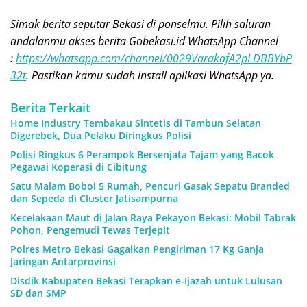
Simak berita seputar Bekasi di ponselmu. Pilih saluran
andalanmu akses berita Gobekasi.id WhatsApp Channel
:
https://whatsapp.com/channel/0029VarakafA2pLDBBYbP
32t
. Pastikan kamu sudah install aplikasi WhatsApp ya.
Berita Terkait
Home Industry Tembakau Sintetis di Tambun Selatan
Digerebek, Dua Pelaku Diringkus Polisi
Polisi Ringkus 6 Perampok Bersenjata Tajam yang Bacok
Pegawai Koperasi di Cibitung
Satu Malam Bobol 5 Rumah, Pencuri Gasak Sepatu Branded
dan Sepeda di Cluster Jatisampurna
Kecelakaan Maut di Jalan Raya Pekayon Bekasi: Mobil Tabrak
Pohon, Pengemudi Tewas Terjepit
Polres Metro Bekasi Gagalkan Pengiriman 17 Kg Ganja
Jaringan Antarprovinsi
Disdik Kabupaten Bekasi Terapkan e-Ijazah untuk Lulusan
SD dan SMP