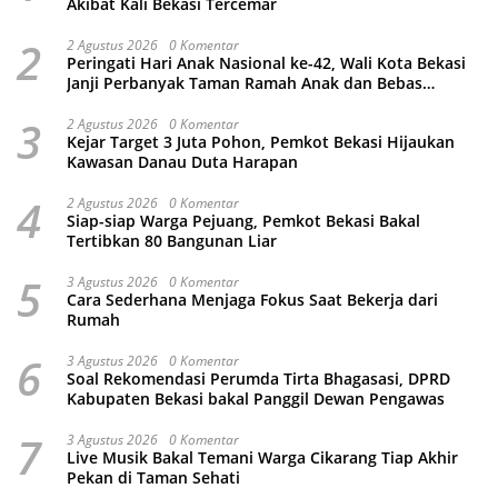
Akibat Kali Bekasi Tercemar
2
2 Agustus 2026
0 Komentar
Peringati Hari Anak Nasional ke-42, Wali Kota Bekasi
Janji Perbanyak Taman Ramah Anak dan Bebas
Perundungan
3
2 Agustus 2026
0 Komentar
Kejar Target 3 Juta Pohon, Pemkot Bekasi Hijaukan
Kawasan Danau Duta Harapan
4
2 Agustus 2026
0 Komentar
Siap-siap Warga Pejuang, Pemkot Bekasi Bakal
Tertibkan 80 Bangunan Liar
5
3 Agustus 2026
0 Komentar
Cara Sederhana Menjaga Fokus Saat Bekerja dari
Rumah
6
3 Agustus 2026
0 Komentar
Soal Rekomendasi Perumda Tirta Bhagasasi, DPRD
Kabupaten Bekasi bakal Panggil Dewan Pengawas
7
3 Agustus 2026
0 Komentar
Live Musik Bakal Temani Warga Cikarang Tiap Akhir
Pekan di Taman Sehati