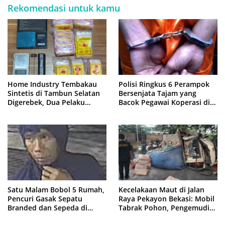
Rekomendasi untuk kamu
Home Industry Tembakau
Polisi Ringkus 6 Perampok
Sintetis di Tambun Selatan
Bersenjata Tajam yang
Digerebek, Dua Pelaku
Bacok Pegawai Koperasi di
Diringkus Polisi
Cibitung
Satu Malam Bobol 5 Rumah,
Kecelakaan Maut di Jalan
Pencuri Gasak Sepatu
Raya Pekayon Bekasi: Mobil
Branded dan Sepeda di
Tabrak Pohon, Pengemudi
Cluster Jatisampurna
Tewas Terjepit