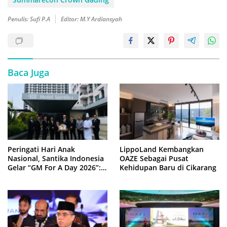
Penulis: Sufi P.A
Editor: M.Y Ardiansyah
Baca Juga
Peringati Hari Anak
LippoLand Kembangkan
Nasional, Santika Indonesia
OAZE Sebagai Pusat
Gelar “GM For A Day 2026”:
Kehidupan Baru di Cikarang
43 Anak Pimpin Operasional
Hotel