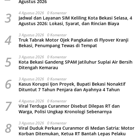
Agustus 2026
3
4 Agustus 2026
0 Komentar
Jadwal dan Layanan SIM Keliling Kota Bekasi Selasa, 4
Agustus 2026: Lokasi, Syarat, dan Rincian Biaya
4
3 Agustus 2026
0 Komentar
Truk Tabrak Motor Ojek Pangkalan di Flyover Kranji
Bekasi, Penumpang Tewas di Tempat
5
3 Agustus 2026
0 Komentar
Kota Bekasi Gandeng SPAM Jatiluhur Suplai Air Bersih
Ditengah Kemarau
6
3 Agustus 2026
0 Komentar
Kasus Korupsi Ijon Proyek, Bupati Bekasi Nonaktif
Dituntut 7 Tahun Penjara dan Ayahnya 4 Tahun
7
4 Agustus 2026
0 Komentar
Viral Terduga Curanmor Disebut Dilepas RT dan
Warga, Polisi Ungkap Kronologi Sebenarnya
8
3 Agustus 2026
0 Komentar
Viral Duduk Perkara Curanmor di Medan Satria: Motor
Korban Ditemukan, Ketua RT Bantah Lepas Pelaku