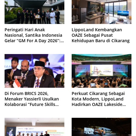
Peringati Hari Anak
LippoLand Kembangkan
Nasional, Santika Indonesia
OAZE Sebagai Pusat
Gelar “GM For A Day 2026”:
Kehidupan Baru di Cikarang
43 Anak Pimpin Operasional
Hotel
Di Forum BRICS 2026,
Perkuat Cikarang Sebagai
Menaker Yassierli Usulkan
Kota Modern, LippoLand
Kolaborasi “Future Skills
Hadirkan OAZE Lakeside
Forecasting” demi Hadapi
Homes
Era Ekonomi Hijau