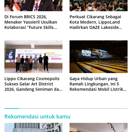
Di Forum BRICS 2026,
Perkuat Cikarang Sebagai
Menaker Yassierli Usulkan
Kota Modern, LippoLand
Kolaborasi “Future Skills
Hadirkan OAZE Lakeside
Forecasting” demi Hadapi
Homes
Era Ekonomi Hijau
Lippo Cikarang Cosmopolis
Gaya Hidup Urban yang
Sukses Gelar Art District
Ramah Lingkungan, Ini 5
2026, Gandeng Seniman dan
Rekomendasi Mobil Listrik
Kampus
2026
Rekomendasi untuk kamu