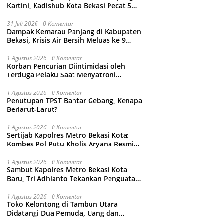
Kartini, Kadishub Kota Bekasi Pecat 5
Oknum Petugas
31 Juli 2026
0 Komentar
Dampak Kemarau Panjang di Kabupaten
Bekasi, Krisis Air Bersih Meluas ke 9
Kecamatan
1 Agustus 2026
0 Komentar
Korban Pencurian Diintimidasi oleh
Terduga Pelaku Saat Menyatroni
Rumahnya di Medan Satria, RT nya
Malah Ikut-Ikutan!
1 Agustus 2026
0 Komentar
Penutupan TPST Bantar Gebang, Kenapa
Berlarut-Larut?
1 Agustus 2026
0 Komentar
Sertijab Kapolres Metro Bekasi Kota:
Kombes Pol Putu Kholis Aryana Resmi
Gantikan Kombes Pol Kusumo Wahyu
Bintoro
1 Agustus 2026
0 Komentar
Sambut Kapolres Metro Bekasi Kota
Baru, Tri Adhianto Tekankan Penguatan
Kolaborasi dan Kamtibmas
1 Agustus 2026
0 Komentar
Toko Kelontong di Tambun Utara
Didatangi Dua Pemuda, Uang dan