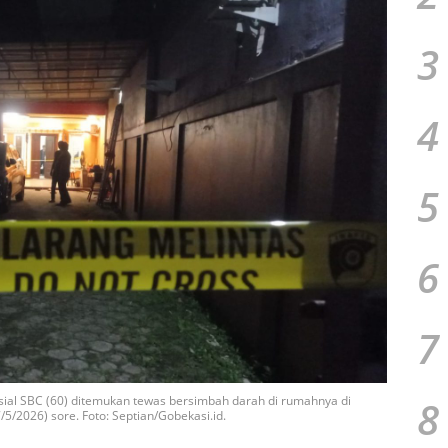
3
4
5
6
7
8
sial SBC (60) ditemukan tewas bersimbah darah di rumahnya di
5/2026) sore. Foto: Septian/Gobekasi.id.