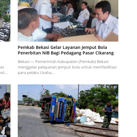
Pemkab Bekasi Gelar Layanan Jemput Bola
Penerbitan NIB Bagi Pedagang Pasar Cikarang
Bekasi — Pemerintah Kabupaten (Pemkab) Bekasi
as
menggelar pelayanan jemput bola untuk memfasilitasi
opot…
para pelaku Usaha…