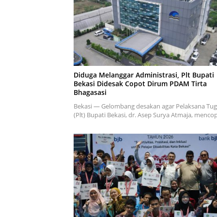
Diduga Melanggar Administrasi, Plt Bupati
Bekasi Didesak Copot Dirum PDAM Tirta
Bhagasasi
Bekasi — Gelombang desakan agar Pelaksana Tug
(Plt) Bupati Bekasi, dr. Asep Surya Atmaja, menc