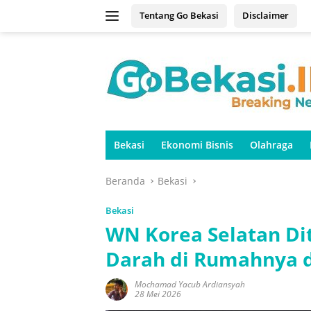
Langsung
Tentang Go Bekasi
Disclaimer
ke
konten
Bekasi
Ekonomi Bisnis
Olahraga
Beranda
Bekasi
Bekasi
WN Korea Selatan D
Darah di Rumahnya d
Mochamad Yacub Ardiansyah
28 Mei 2026