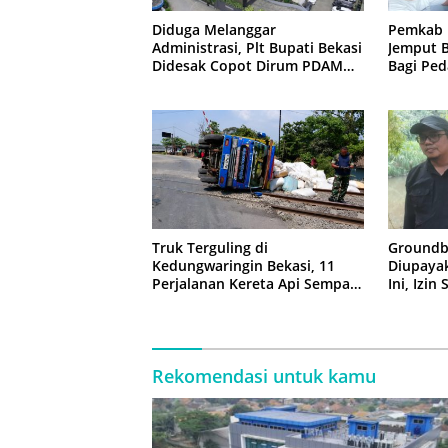
Diduga Melanggar
Pemkab 
Administrasi, Plt Bupati Bekasi
Jemput B
Didesak Copot Dirum PDAM
Bagi Ped
Tirta Bhagasasi
Truk Terguling di
Groundb
Kedungwaringin Bekasi, 11
Diupaya
Perjalanan Kereta Api Sempat
Ini, Izin
Tertahan
Rekomendasi untuk kamu