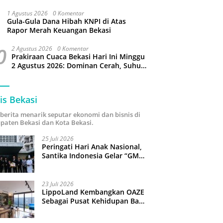
Puluhan Slop Roko Dikuras
1 Agustus 2026
0 Komentar
Gula-Gula Dana Hibah KNPI di Atas
Rapor Merah Keuangan Bekasi
0
2 Agustus 2026
0 Komentar
Prakiraan Cuaca Bekasi Hari Ini Minggu
2 Agustus 2026: Dominan Cerah, Suhu
Capai 34 Derajat Celcius
is Bekasi
i berita menarik seputar ekonomi dan bisnis di
paten Bekasi dan Kota Bekasi.
25 Juli 2026
Peringati Hari Anak Nasional,
Santika Indonesia Gelar “GM
For A Day 2026”: 43 Anak
Pimpin Operasional Hotel
23 Juli 2026
LippoLand Kembangkan OAZE
Sebagai Pusat Kehidupan Baru
di Cikarang