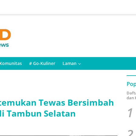
Komunitas
# Go-Kuliner
Laman
Pop
Daft
dan 
itemukan Tewas Bersimbah
1
i Tambun Selatan
2