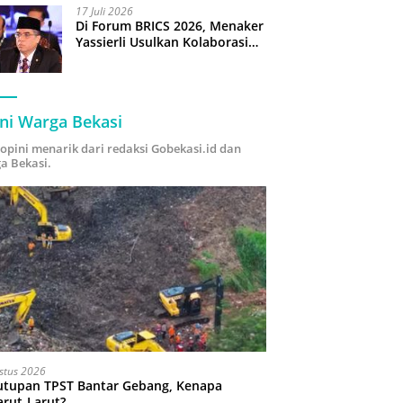
17 Juli 2026
Di Forum BRICS 2026, Menaker
Yassierli Usulkan Kolaborasi
“Future Skills Forecasting”
demi Hadapi Era Ekonomi
Hijau
ni Warga Bekasi
i opini menarik dari redaksi Gobekasi.id dan
a Bekasi.
stus 2026
utupan TPST Bantar Gebang, Kenapa
arut-Larut?