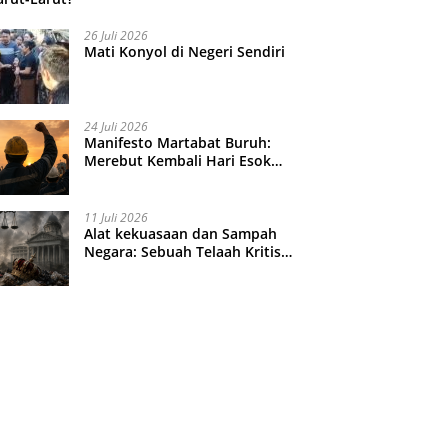
26 Juli 2026
Mati Konyol di Negeri Sendiri
24 Juli 2026
Manifesto Martabat Buruh:
Merebut Kembali Hari Esok
yang Dijual Murah
11 Juli 2026
Alat kekuasaan dan Sampah
Negara: Sebuah Telaah Kritis
atas Turbulensi Penegakkan
Hukum?