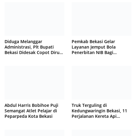
Diduga Melanggar
Pemkab Bekasi Gelar
Administrasi, Plt Bupati
Layanan Jemput Bola
Bekasi Didesak Copot Dirum
Penerbitan NIB Bagi
PDAM Tirta Bhagasasi
Pedagang Pasar Cikarang
Abdul Harris Bobihoe Puji
Truk Terguling di
Semangat Atlet Pelajar di
Kedungwaringin Bekasi, 11
Peparpeda Kota Bekasi
Perjalanan Kereta Api
Sempat Tertahan