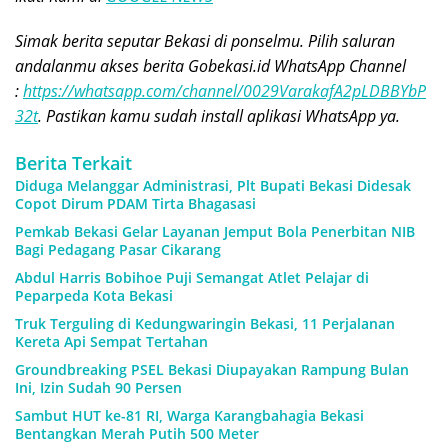
Simak berita seputar Bekasi di ponselmu. Pilih saluran
andalanmu akses berita Gobekasi.id WhatsApp Channel
:
https://whatsapp.com/channel/0029VarakafA2pLDBBYbP
32t
. Pastikan kamu sudah install aplikasi WhatsApp ya.
Berita Terkait
Diduga Melanggar Administrasi, Plt Bupati Bekasi Didesak
Copot Dirum PDAM Tirta Bhagasasi
Pemkab Bekasi Gelar Layanan Jemput Bola Penerbitan NIB
Bagi Pedagang Pasar Cikarang
Abdul Harris Bobihoe Puji Semangat Atlet Pelajar di
Peparpeda Kota Bekasi
Truk Terguling di Kedungwaringin Bekasi, 11 Perjalanan
Kereta Api Sempat Tertahan
Groundbreaking PSEL Bekasi Diupayakan Rampung Bulan
Ini, Izin Sudah 90 Persen
Sambut HUT ke-81 RI, Warga Karangbahagia Bekasi
Bentangkan Merah Putih 500 Meter