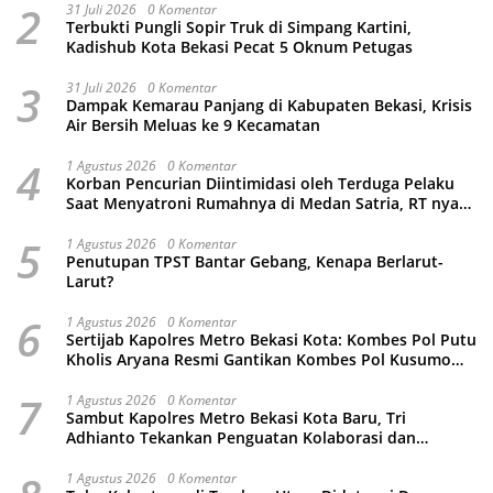
2
31 Juli 2026
0 Komentar
Terbukti Pungli Sopir Truk di Simpang Kartini,
Kadishub Kota Bekasi Pecat 5 Oknum Petugas
3
31 Juli 2026
0 Komentar
Dampak Kemarau Panjang di Kabupaten Bekasi, Krisis
Air Bersih Meluas ke 9 Kecamatan
4
1 Agustus 2026
0 Komentar
Korban Pencurian Diintimidasi oleh Terduga Pelaku
Saat Menyatroni Rumahnya di Medan Satria, RT nya
Malah Ikut-Ikutan!
5
1 Agustus 2026
0 Komentar
Penutupan TPST Bantar Gebang, Kenapa Berlarut-
Larut?
6
1 Agustus 2026
0 Komentar
Sertijab Kapolres Metro Bekasi Kota: Kombes Pol Putu
Kholis Aryana Resmi Gantikan Kombes Pol Kusumo
Wahyu Bintoro
7
1 Agustus 2026
0 Komentar
Sambut Kapolres Metro Bekasi Kota Baru, Tri
Adhianto Tekankan Penguatan Kolaborasi dan
Kamtibmas
1 Agustus 2026
0 Komentar