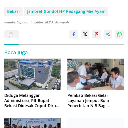
Bekasi
Jambret Gondol HP Pedagang Mie Ayam
Penulis: Septian
Editor: M.Y Ardiansyah
Baca Juga
Diduga Melanggar
Pemkab Bekasi Gelar
Administrasi, Plt Bupati
Layanan Jemput Bola
Bekasi Didesak Copot Dirum
Penerbitan NIB Bagi
PDAM Tirta Bhagasasi
Pedagang Pasar Cikarang