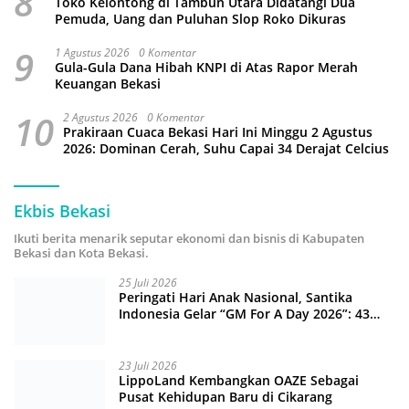
8
Toko Kelontong di Tambun Utara Didatangi Dua
Pemuda, Uang dan Puluhan Slop Roko Dikuras
9
1 Agustus 2026
0 Komentar
Gula-Gula Dana Hibah KNPI di Atas Rapor Merah
Keuangan Bekasi
10
2 Agustus 2026
0 Komentar
Prakiraan Cuaca Bekasi Hari Ini Minggu 2 Agustus
2026: Dominan Cerah, Suhu Capai 34 Derajat Celcius
Ekbis Bekasi
Ikuti berita menarik seputar ekonomi dan bisnis di Kabupaten
Bekasi dan Kota Bekasi.
25 Juli 2026
Peringati Hari Anak Nasional, Santika
Indonesia Gelar “GM For A Day 2026”: 43
Anak Pimpin Operasional Hotel
23 Juli 2026
LippoLand Kembangkan OAZE Sebagai
Pusat Kehidupan Baru di Cikarang