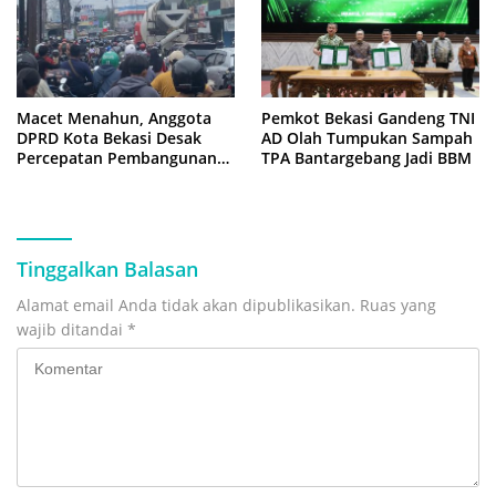
Macet Menahun, Anggota
Pemkot Bekasi Gandeng TNI
DPRD Kota Bekasi Desak
AD Olah Tumpukan Sampah
Percepatan Pembangunan
TPA Bantargebang Jadi BBM
Jembatan KCM Wisma Asri
Tinggalkan Balasan
Alamat email Anda tidak akan dipublikasikan.
Ruas yang
wajib ditandai
*