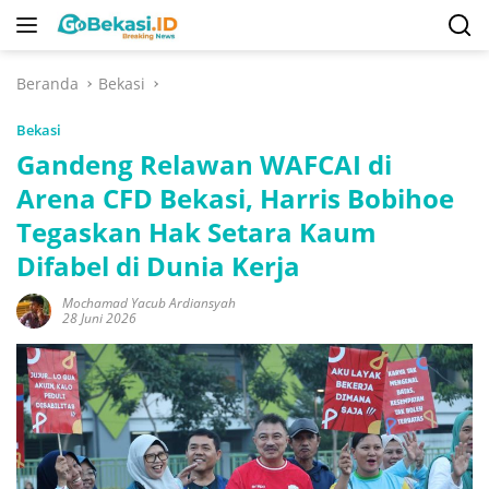
Langsung
ke
konten
Beranda
Bekasi
Bekasi
Gandeng Relawan WAFCAI di
Arena CFD Bekasi, Harris Bobihoe
Tegaskan Hak Setara Kaum
Difabel di Dunia Kerja
Mochamad Yacub Ardiansyah
28 Juni 2026