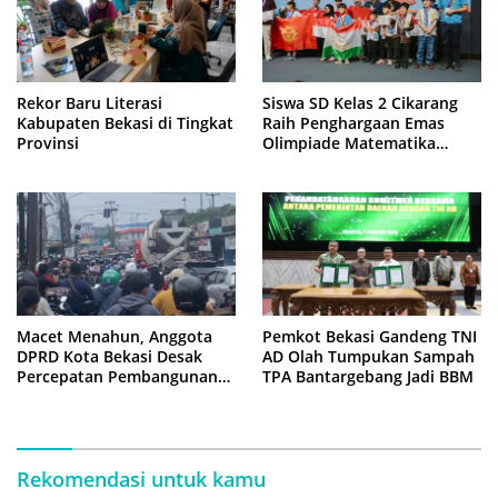
Rekor Baru Literasi
Siswa SD Kelas 2 Cikarang
Kabupaten Bekasi di Tingkat
Raih Penghargaan Emas
Provinsi
Olimpiade Matematika
Internasional di Malaysia
Macet Menahun, Anggota
Pemkot Bekasi Gandeng TNI
DPRD Kota Bekasi Desak
AD Olah Tumpukan Sampah
Percepatan Pembangunan
TPA Bantargebang Jadi BBM
Jembatan KCM Wisma Asri
Rekomendasi untuk kamu