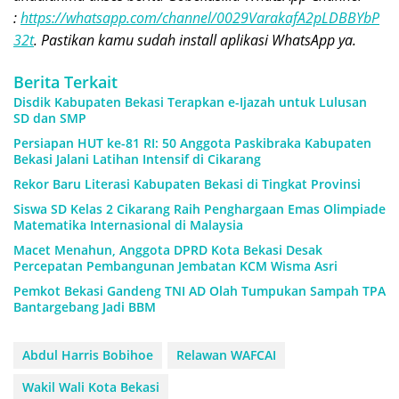
:
https://whatsapp.com/channel/0029VarakafA2pLDBBYbP
32t
. Pastikan kamu sudah install aplikasi WhatsApp ya.
Berita Terkait
Disdik Kabupaten Bekasi Terapkan e-Ijazah untuk Lulusan
SD dan SMP
Persiapan HUT ke-81 RI: 50 Anggota Paskibraka Kabupaten
Bekasi Jalani Latihan Intensif di Cikarang
Rekor Baru Literasi Kabupaten Bekasi di Tingkat Provinsi
Siswa SD Kelas 2 Cikarang Raih Penghargaan Emas Olimpiade
Matematika Internasional di Malaysia
Macet Menahun, Anggota DPRD Kota Bekasi Desak
Percepatan Pembangunan Jembatan KCM Wisma Asri
Pemkot Bekasi Gandeng TNI AD Olah Tumpukan Sampah TPA
Bantargebang Jadi BBM
Abdul Harris Bobihoe
Relawan WAFCAI
Wakil Wali Kota Bekasi