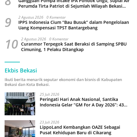
8
Gangguan Pompa Intake IPA Pondok Ungu, Suplai Air
Perumda Tirta Patriot di Sejumlah Wilayah Bekasi
Terganggu
9
2 Agustus 2026
0 Komentar
IPPS Indonesia Cium “Bau Busuk” dalam Pengelolaan
Uang Kompensasi TPST Bantargebang
10
2 Agustus 2026
0 Komentar
Curanmor Terpegok Saat Beraksi di Samping SPBU
Cimuning, 1 Pelaku Ditangkap
Ekbis Bekasi
Ikuti berita menarik seputar ekonomi dan bisnis di Kabupaten
Bekasi dan Kota Bekasi.
25 Juli 2026
Peringati Hari Anak Nasional, Santika
Indonesia Gelar “GM For A Day 2026”: 43
Anak Pimpin Operasional Hotel
23 Juli 2026
LippoLand Kembangkan OAZE Sebagai
Pusat Kehidupan Baru di Cikarang