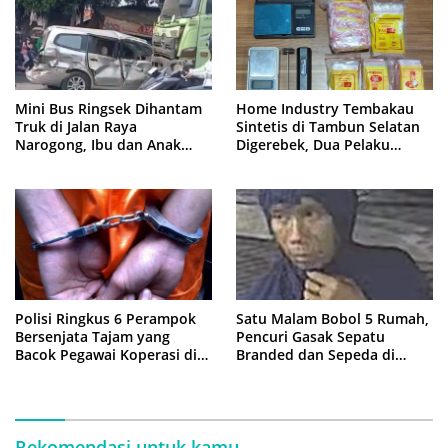
Mini Bus Ringsek Dihantam
Home Industry Tembakau
Truk di Jalan Raya
Sintetis di Tambun Selatan
Narogong, Ibu dan Anak
Digerebek, Dua Pelaku
Dievakuasi ke Rumah Sakit
Diringkus Polisi
Polisi Ringkus 6 Perampok
Satu Malam Bobol 5 Rumah,
Bersenjata Tajam yang
Pencuri Gasak Sepatu
Bacok Pegawai Koperasi di
Branded dan Sepeda di
Cibitung
Cluster Jatisampurna
Rekomendasi untuk kamu