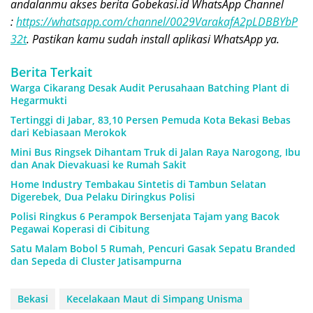
andalanmu akses berita Gobekasi.id WhatsApp Channel
:
https://whatsapp.com/channel/0029VarakafA2pLDBBYbP
32t
. Pastikan kamu sudah install aplikasi WhatsApp ya.
Berita Terkait
Warga Cikarang Desak Audit Perusahaan Batching Plant di
Hegarmukti
Tertinggi di Jabar, 83,10 Persen Pemuda Kota Bekasi Bebas
dari Kebiasaan Merokok
Mini Bus Ringsek Dihantam Truk di Jalan Raya Narogong, Ibu
dan Anak Dievakuasi ke Rumah Sakit
Home Industry Tembakau Sintetis di Tambun Selatan
Digerebek, Dua Pelaku Diringkus Polisi
Polisi Ringkus 6 Perampok Bersenjata Tajam yang Bacok
Pegawai Koperasi di Cibitung
Satu Malam Bobol 5 Rumah, Pencuri Gasak Sepatu Branded
dan Sepeda di Cluster Jatisampurna
Bekasi
Kecelakaan Maut di Simpang Unisma