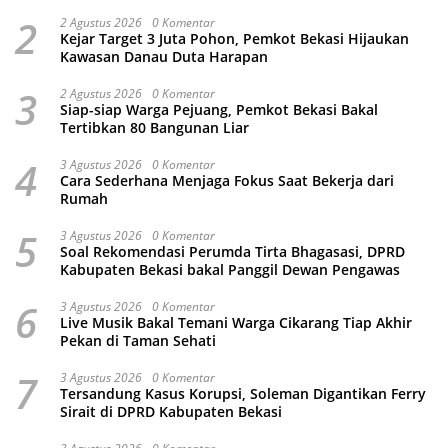
2
2 Agustus 2026
0 Komentar
Kejar Target 3 Juta Pohon, Pemkot Bekasi Hijaukan
Kawasan Danau Duta Harapan
3
2 Agustus 2026
0 Komentar
Siap-siap Warga Pejuang, Pemkot Bekasi Bakal
Tertibkan 80 Bangunan Liar
4
3 Agustus 2026
0 Komentar
Cara Sederhana Menjaga Fokus Saat Bekerja dari
Rumah
5
3 Agustus 2026
0 Komentar
Soal Rekomendasi Perumda Tirta Bhagasasi, DPRD
Kabupaten Bekasi bakal Panggil Dewan Pengawas
6
3 Agustus 2026
0 Komentar
Live Musik Bakal Temani Warga Cikarang Tiap Akhir
Pekan di Taman Sehati
7
3 Agustus 2026
0 Komentar
Tersandung Kasus Korupsi, Soleman Digantikan Ferry
Sirait di DPRD Kabupaten Bekasi