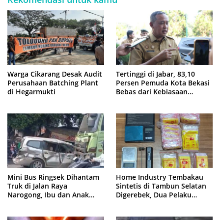
Warga Cikarang Desak Audit
Tertinggi di Jabar, 83,10
Perusahaan Batching Plant
Persen Pemuda Kota Bekasi
di Hegarmukti
Bebas dari Kebiasaan
Merokok
Mini Bus Ringsek Dihantam
Home Industry Tembakau
Truk di Jalan Raya
Sintetis di Tambun Selatan
Narogong, Ibu dan Anak
Digerebek, Dua Pelaku
Dievakuasi ke Rumah Sakit
Diringkus Polisi