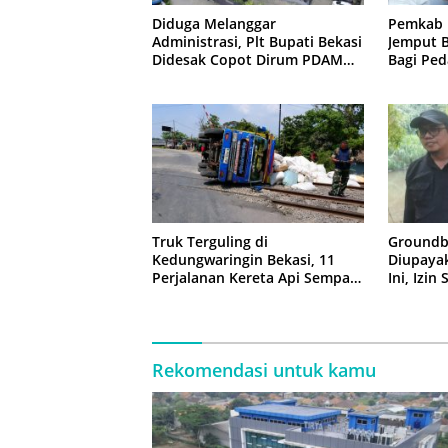
Diduga Melanggar
Pemkab 
Administrasi, Plt Bupati Bekasi
Jemput B
Didesak Copot Dirum PDAM
Bagi Ped
Tirta Bhagasasi
Truk Terguling di
Groundb
Kedungwaringin Bekasi, 11
Diupaya
Perjalanan Kereta Api Sempat
Ini, Izin
Tertahan
Rekomendasi untuk kamu