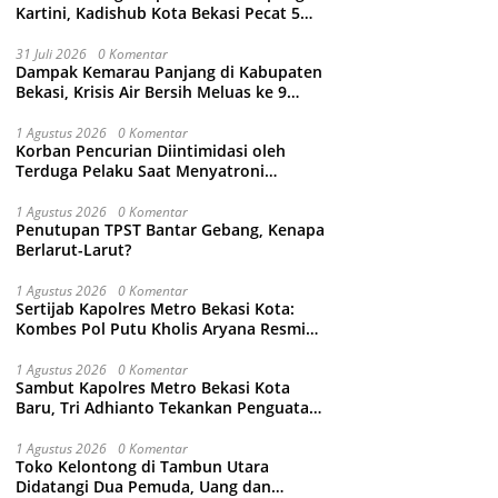
Kartini, Kadishub Kota Bekasi Pecat 5
Oknum Petugas
31 Juli 2026
0 Komentar
Dampak Kemarau Panjang di Kabupaten
Bekasi, Krisis Air Bersih Meluas ke 9
Kecamatan
1 Agustus 2026
0 Komentar
Korban Pencurian Diintimidasi oleh
Terduga Pelaku Saat Menyatroni
Rumahnya di Medan Satria, RT nya
Malah Ikut-Ikutan!
1 Agustus 2026
0 Komentar
Penutupan TPST Bantar Gebang, Kenapa
Berlarut-Larut?
1 Agustus 2026
0 Komentar
Sertijab Kapolres Metro Bekasi Kota:
Kombes Pol Putu Kholis Aryana Resmi
Gantikan Kombes Pol Kusumo Wahyu
Bintoro
1 Agustus 2026
0 Komentar
Sambut Kapolres Metro Bekasi Kota
Baru, Tri Adhianto Tekankan Penguatan
Kolaborasi dan Kamtibmas
1 Agustus 2026
0 Komentar
Toko Kelontong di Tambun Utara
Didatangi Dua Pemuda, Uang dan