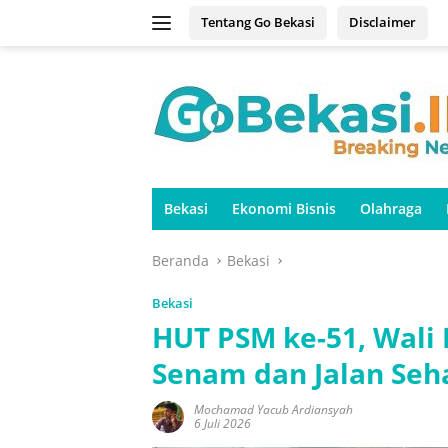
Langsung
Tentang Go Bekasi
Disclaimer
ke
konten
Bekasi
Ekonomi Bisnis
Olahraga
Beranda
Bekasi
Bekasi
HUT PSM ke-51, Wali 
Senam dan Jalan Seh
Mochamad Yacub Ardiansyah
6 Juli 2026