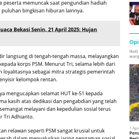
me peserta memuncak saat pengundian hadiah
puluhan bingkisan hiburan lainnya.
uaca Bekasi Senin, 21 April 2025: Hujan
Opi
Ikut
hadir langsung di tengah-tengah massa, melayangkan
warg
 kepada korps PSM. Menurut Tri, selama lebih dari
loyalitasnya sebagai mitra strategis pemerintah
enyisir kelompok rentan.
saya mengucapkan selamat HUT ke-51 kepada
ima kasih atas dedikasi dan pengabdian yang telah
semangat melayani dan kepedulian sosial terus
r Tri Adhianto.
1 Agu
an relawan seperti PSM sangat krusial untuk
Pen
rah dalam menyalurkan jaring pengaman sosial
Berl