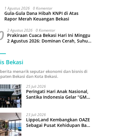
Puluhan Slop Roko Dikuras
1 Agustus 2026
0 Komentar
Gula-Gula Dana Hibah KNPI di Atas
Rapor Merah Keuangan Bekasi
0
2 Agustus 2026
0 Komentar
Prakiraan Cuaca Bekasi Hari Ini Minggu
2 Agustus 2026: Dominan Cerah, Suhu
Capai 34 Derajat Celcius
is Bekasi
i berita menarik seputar ekonomi dan bisnis di
paten Bekasi dan Kota Bekasi.
25 Juli 2026
Peringati Hari Anak Nasional,
Santika Indonesia Gelar “GM
For A Day 2026”: 43 Anak
Pimpin Operasional Hotel
23 Juli 2026
LippoLand Kembangkan OAZE
Sebagai Pusat Kehidupan Baru
di Cikarang