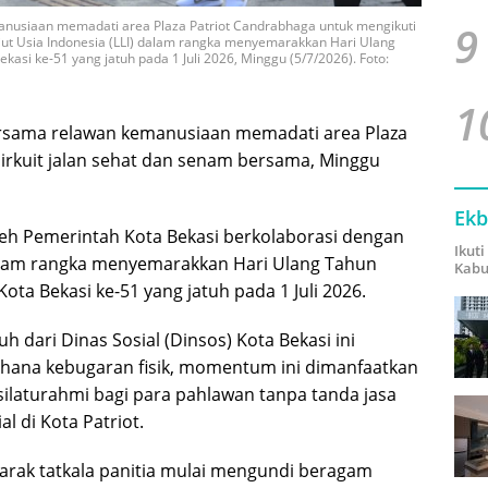
manusiaan memadati area Plaza Patriot Candrabhaga untuk mengikuti
9
jut Usia Indonesia (LLI) dalam rangka menyemarakkan Hari Ulang
asi ke-51 yang jatuh pada 1 Juli 2026, Minggu (5/7/2026). Foto:
1
bersama relawan kemanusiaan memadati area Plaza
irkuit jalan sehat dan senam bersama, Minggu
Ekb
oleh Pemerintah Kota Bekasi berkolaborasi dengan
Ikut
dalam rangka menyemarakkan Hari Ulang Tahun
Kabu
ota Bekasi ke-51 yang jatuh pada 1 Juli 2026.
dari Dinas Sosial (Dinsos) Kota Bekasi ini
ahana kebugaran fisik, momentum ini dimanfaatkan
silaturahmi bagi para pahlawan tanpa tanda jasa
l di Kota Patriot.
arak tatkala panitia mulai mengundi beragam