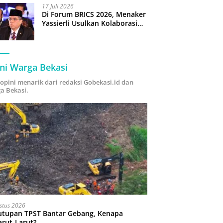
17 Juli 2026
Di Forum BRICS 2026, Menaker
Yassierli Usulkan Kolaborasi
“Future Skills Forecasting”
demi Hadapi Era Ekonomi
Hijau
ni Warga Bekasi
i opini menarik dari redaksi Gobekasi.id dan
a Bekasi.
stus 2026
utupan TPST Bantar Gebang, Kenapa
arut-Larut?