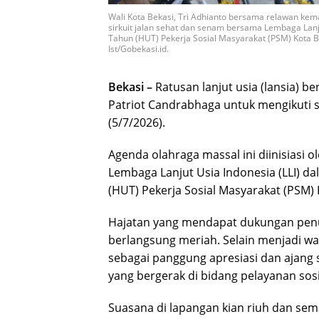
Wali Kota Bekasi, Tri Adhianto bersama relawan ke
sirkuit jalan sehat dan senam bersama Lembaga Lan
Tahun (HUT) Pekerja Sosial Masyarakat (PSM) Kota Bek
Ist/Gobekasi.id.
Bekasi –
Ratusan lanjut usia (lansia) 
Patriot Candrabhaga untuk mengikuti s
(5/7/2026).
Agenda olahraga massal ini diinisiasi 
Lembaga Lanjut Usia Indonesia (LLI) 
(HUT) Pekerja Sosial Masyarakat (PSM) K
Hajatan yang mendapat dukungan penuh 
berlangsung meriah. Selain menjadi w
sebagai panggung apresiasi dan ajang 
yang bergerak di bidang pelayanan sosia
Suasana di lapangan kian riuh dan sem