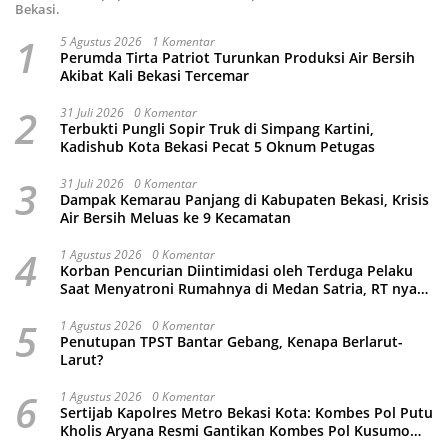
Bekasi.
1
5 Agustus 2026
1 Komentar
Perumda Tirta Patriot Turunkan Produksi Air Bersih
Akibat Kali Bekasi Tercemar
2
31 Juli 2026
0 Komentar
Terbukti Pungli Sopir Truk di Simpang Kartini,
Kadishub Kota Bekasi Pecat 5 Oknum Petugas
3
31 Juli 2026
0 Komentar
Dampak Kemarau Panjang di Kabupaten Bekasi, Krisis
Air Bersih Meluas ke 9 Kecamatan
4
1 Agustus 2026
0 Komentar
Korban Pencurian Diintimidasi oleh Terduga Pelaku
Saat Menyatroni Rumahnya di Medan Satria, RT nya
Malah Ikut-Ikutan!
5
1 Agustus 2026
0 Komentar
Penutupan TPST Bantar Gebang, Kenapa Berlarut-
Larut?
6
1 Agustus 2026
0 Komentar
Sertijab Kapolres Metro Bekasi Kota: Kombes Pol Putu
Kholis Aryana Resmi Gantikan Kombes Pol Kusumo