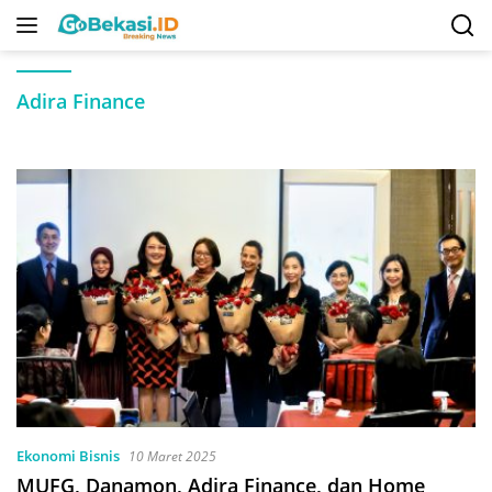
Langsung
ke
konten
Adira Finance
Ekonomi Bisnis
10 Maret 2025
MUFG, Danamon, Adira Finance, dan Home