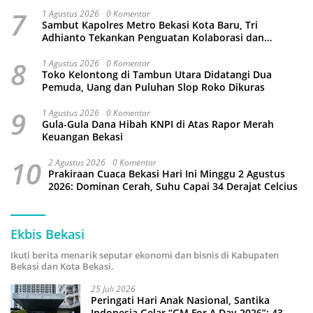
Wahyu Bintoro
7
1 Agustus 2026
0 Komentar
Sambut Kapolres Metro Bekasi Kota Baru, Tri
Adhianto Tekankan Penguatan Kolaborasi dan
Kamtibmas
8
1 Agustus 2026
0 Komentar
Toko Kelontong di Tambun Utara Didatangi Dua
Pemuda, Uang dan Puluhan Slop Roko Dikuras
9
1 Agustus 2026
0 Komentar
Gula-Gula Dana Hibah KNPI di Atas Rapor Merah
Keuangan Bekasi
10
2 Agustus 2026
0 Komentar
Prakiraan Cuaca Bekasi Hari Ini Minggu 2 Agustus
2026: Dominan Cerah, Suhu Capai 34 Derajat Celcius
Ekbis Bekasi
Ikuti berita menarik seputar ekonomi dan bisnis di Kabupaten
Bekasi dan Kota Bekasi.
25 Juli 2026
Peringati Hari Anak Nasional, Santika
Indonesia Gelar “GM For A Day 2026”: 43