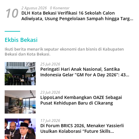
10
2 Agustus 2026
0 Komentar
DLH Kota Bekasi Verifikasi 16 Sekolah Calon
Adiwiyata, Usung Pengelolaan Sampah hingga Target
3 Juta Pohon
Ekbis Bekasi
Ikuti berita menarik seputar ekonomi dan bisnis di Kabupaten
Bekasi dan Kota Bekasi.
25 Juli 2026
Peringati Hari Anak Nasional, Santika
Indonesia Gelar “GM For A Day 2026”: 43
Anak Pimpin Operasional Hotel
23 Juli 2026
LippoLand Kembangkan OAZE Sebagai
Pusat Kehidupan Baru di Cikarang
17 Juli 2026
Di Forum BRICS 2026, Menaker Yassierli
Usulkan Kolaborasi “Future Skills
Forecasting” demi Hadapi Era Ekonomi