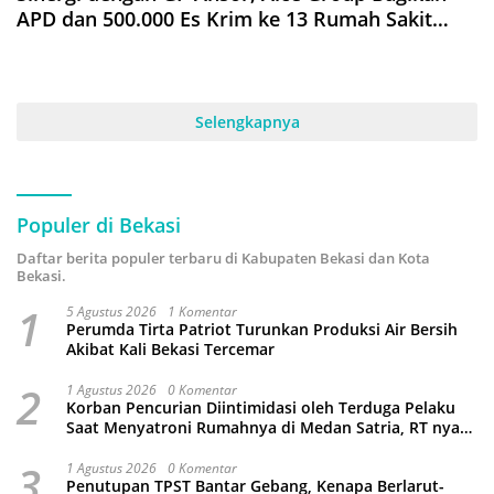
APD dan 500.000 Es Krim ke 13 Rumah Sakit
Rujukan Covid-19
Selengkapnya
Populer di Bekasi
Daftar berita populer terbaru di Kabupaten Bekasi dan Kota
Bekasi.
1
5 Agustus 2026
1 Komentar
Perumda Tirta Patriot Turunkan Produksi Air Bersih
Akibat Kali Bekasi Tercemar
2
1 Agustus 2026
0 Komentar
Korban Pencurian Diintimidasi oleh Terduga Pelaku
Saat Menyatroni Rumahnya di Medan Satria, RT nya
Malah Ikut-Ikutan!
3
1 Agustus 2026
0 Komentar
Penutupan TPST Bantar Gebang, Kenapa Berlarut-