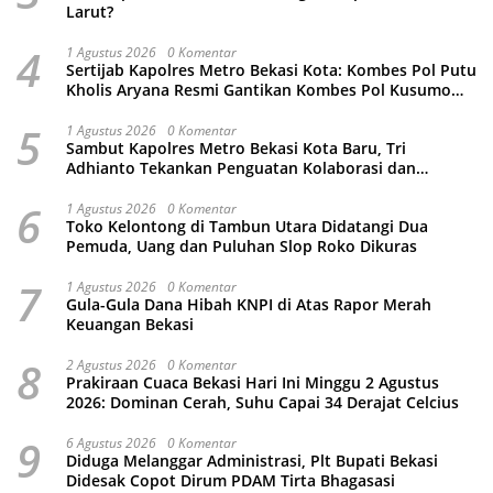
Larut?
4
1 Agustus 2026
0 Komentar
Sertijab Kapolres Metro Bekasi Kota: Kombes Pol Putu
Kholis Aryana Resmi Gantikan Kombes Pol Kusumo
Wahyu Bintoro
5
1 Agustus 2026
0 Komentar
Sambut Kapolres Metro Bekasi Kota Baru, Tri
Adhianto Tekankan Penguatan Kolaborasi dan
Kamtibmas
6
1 Agustus 2026
0 Komentar
Toko Kelontong di Tambun Utara Didatangi Dua
Pemuda, Uang dan Puluhan Slop Roko Dikuras
7
1 Agustus 2026
0 Komentar
Gula-Gula Dana Hibah KNPI di Atas Rapor Merah
Keuangan Bekasi
8
2 Agustus 2026
0 Komentar
Prakiraan Cuaca Bekasi Hari Ini Minggu 2 Agustus
2026: Dominan Cerah, Suhu Capai 34 Derajat Celcius
9
6 Agustus 2026
0 Komentar
Diduga Melanggar Administrasi, Plt Bupati Bekasi
Didesak Copot Dirum PDAM Tirta Bhagasasi