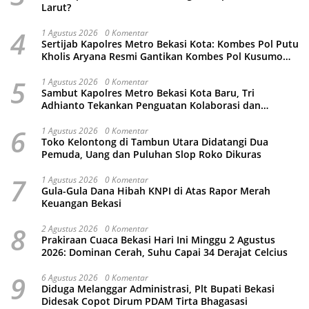
Larut?
4
1 Agustus 2026
0 Komentar
Sertijab Kapolres Metro Bekasi Kota: Kombes Pol Putu
Kholis Aryana Resmi Gantikan Kombes Pol Kusumo
Wahyu Bintoro
5
1 Agustus 2026
0 Komentar
Sambut Kapolres Metro Bekasi Kota Baru, Tri
Adhianto Tekankan Penguatan Kolaborasi dan
Kamtibmas
6
1 Agustus 2026
0 Komentar
Toko Kelontong di Tambun Utara Didatangi Dua
Pemuda, Uang dan Puluhan Slop Roko Dikuras
7
1 Agustus 2026
0 Komentar
Gula-Gula Dana Hibah KNPI di Atas Rapor Merah
Keuangan Bekasi
8
2 Agustus 2026
0 Komentar
Prakiraan Cuaca Bekasi Hari Ini Minggu 2 Agustus
2026: Dominan Cerah, Suhu Capai 34 Derajat Celcius
9
6 Agustus 2026
0 Komentar
Diduga Melanggar Administrasi, Plt Bupati Bekasi
Didesak Copot Dirum PDAM Tirta Bhagasasi