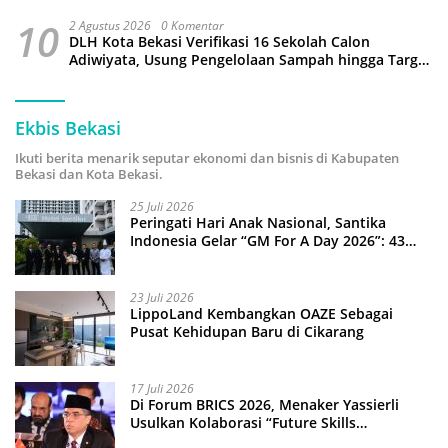
10
2 Agustus 2026
0 Komentar
DLH Kota Bekasi Verifikasi 16 Sekolah Calon
Adiwiyata, Usung Pengelolaan Sampah hingga Target
3 Juta Pohon
Ekbis Bekasi
Ikuti berita menarik seputar ekonomi dan bisnis di Kabupaten
Bekasi dan Kota Bekasi.
25 Juli 2026
Peringati Hari Anak Nasional, Santika
Indonesia Gelar “GM For A Day 2026”: 43
Anak Pimpin Operasional Hotel
23 Juli 2026
LippoLand Kembangkan OAZE Sebagai
Pusat Kehidupan Baru di Cikarang
17 Juli 2026
Di Forum BRICS 2026, Menaker Yassierli
Usulkan Kolaborasi “Future Skills
Forecasting” demi Hadapi Era Ekonomi