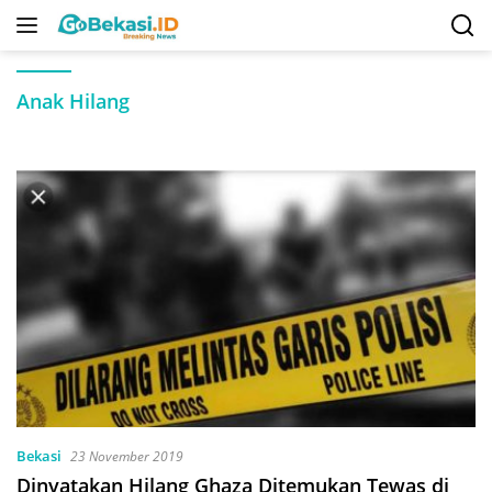
Langsung
ke
konten
Anak Hilang
Bekasi
23 November 2019
Dinyatakan Hilang Ghaza Ditemukan Tewas di