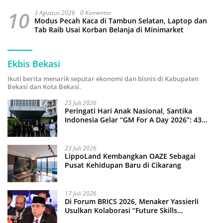
10
3 Agustus 2026
0 Komentar
Modus Pecah Kaca di Tambun Selatan, Laptop dan
Tab Raib Usai Korban Belanja di Minimarket
Ekbis Bekasi
Ikuti berita menarik seputar ekonomi dan bisnis di Kabupaten
Bekasi dan Kota Bekasi.
25 Juli 2026
Peringati Hari Anak Nasional, Santika
Indonesia Gelar “GM For A Day 2026”: 43
Anak Pimpin Operasional Hotel
23 Juli 2026
LippoLand Kembangkan OAZE Sebagai
Pusat Kehidupan Baru di Cikarang
17 Juli 2026
Di Forum BRICS 2026, Menaker Yassierli
Usulkan Kolaborasi “Future Skills
Forecasting” demi Hadapi Era Ekonomi