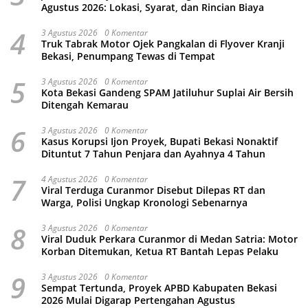
Agustus 2026: Lokasi, Syarat, dan Rincian Biaya
4
3 Agustus 2026
0 Komentar
Truk Tabrak Motor Ojek Pangkalan di Flyover Kranji
Bekasi, Penumpang Tewas di Tempat
5
3 Agustus 2026
0 Komentar
Kota Bekasi Gandeng SPAM Jatiluhur Suplai Air Bersih
Ditengah Kemarau
6
3 Agustus 2026
0 Komentar
Kasus Korupsi Ijon Proyek, Bupati Bekasi Nonaktif
Dituntut 7 Tahun Penjara dan Ayahnya 4 Tahun
7
4 Agustus 2026
0 Komentar
Viral Terduga Curanmor Disebut Dilepas RT dan
Warga, Polisi Ungkap Kronologi Sebenarnya
8
3 Agustus 2026
0 Komentar
Viral Duduk Perkara Curanmor di Medan Satria: Motor
Korban Ditemukan, Ketua RT Bantah Lepas Pelaku
9
3 Agustus 2026
0 Komentar
Sempat Tertunda, Proyek APBD Kabupaten Bekasi
2026 Mulai Digarap Pertengahan Agustus