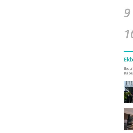
9
1
Ekb
Ikut
Kabu