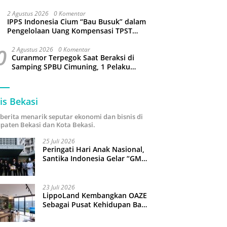
Sejumlah Wilayah Bekasi Terganggu
2 Agustus 2026
0 Komentar
IPPS Indonesia Cium “Bau Busuk” dalam
Pengelolaan Uang Kompensasi TPST
Bantargebang
0
2 Agustus 2026
0 Komentar
Curanmor Terpegok Saat Beraksi di
Samping SPBU Cimuning, 1 Pelaku
Ditangkap
is Bekasi
i berita menarik seputar ekonomi dan bisnis di
paten Bekasi dan Kota Bekasi.
25 Juli 2026
Peringati Hari Anak Nasional,
Santika Indonesia Gelar “GM
For A Day 2026”: 43 Anak
Pimpin Operasional Hotel
23 Juli 2026
LippoLand Kembangkan OAZE
Sebagai Pusat Kehidupan Baru
di Cikarang