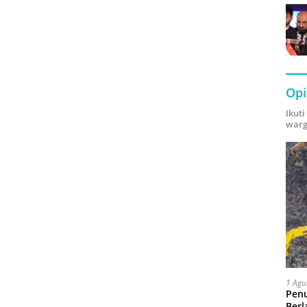
Opi
Ikut
warg
1 Agu
Pen
Berl