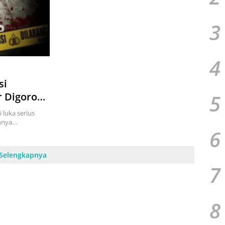
3
4
si
5
r Digorok
 luka serius
annya…
6
Selengkapnya
7
8