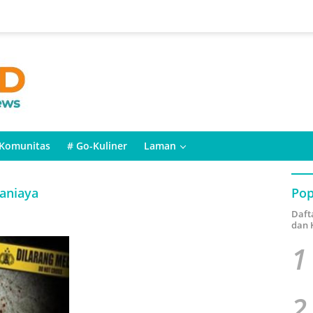
Komunitas
# Go-Kuliner
Laman
ianiaya
Pop
Daft
dan 
1
2