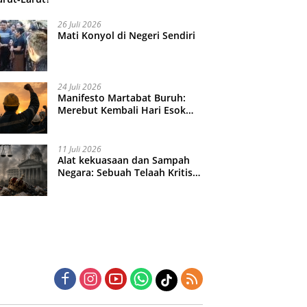
26 Juli 2026
Mati Konyol di Negeri Sendiri
24 Juli 2026
Manifesto Martabat Buruh:
Merebut Kembali Hari Esok
yang Dijual Murah
11 Juli 2026
Alat kekuasaan dan Sampah
Negara: Sebuah Telaah Kritis
atas Turbulensi Penegakkan
Hukum?