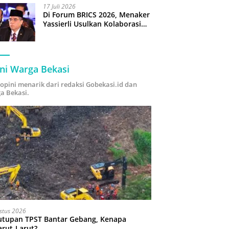
17 Juli 2026
Di Forum BRICS 2026, Menaker
Yassierli Usulkan Kolaborasi
“Future Skills Forecasting”
demi Hadapi Era Ekonomi
Hijau
ni Warga Bekasi
i opini menarik dari redaksi Gobekasi.id dan
a Bekasi.
stus 2026
utupan TPST Bantar Gebang, Kenapa
arut-Larut?