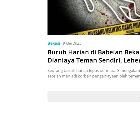
Bekasi
9 Mei 2025
Buruh Harian di Babelan Beka
Dianiaya Teman Sendiri, Lehe
dan Perut Ditusuk
Seorang buruh harian lepas berinisial S mengalami
setelah menjadi korban penganiayaan oleh tem