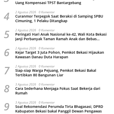
Uang Kompensasi TPST Bantargebang
4
2 Agustus 2026
0 Komentar
Curanmor Terpegok Saat Beraksi di Samping SPBU
Cimuning, 1 Pelaku Ditangkap
5
2 Agustus 2026
0 Komentar
Peringati Hari Anak Nasional ke-42, Wali Kota Bekasi
Janji Perbanyak Taman Ramah Anak dan Bebas
Perundungan
6
2 Agustus 2026
0 Komentar
Kejar Target 3 Juta Pohon, Pemkot Bekasi Hijaukan
Kawasan Danau Duta Harapan
7
2 Agustus 2026
0 Komentar
Siap-siap Warga Pejuang, Pemkot Bekasi Bakal
Tertibkan 80 Bangunan Liar
8
3 Agustus 2026
0 Komentar
Cara Sederhana Menjaga Fokus Saat Bekerja dari
Rumah
9
3 Agustus 2026
0 Komentar
Soal Rekomendasi Perumda Tirta Bhagasasi, DPRD
Kabupaten Bekasi bakal Panggil Dewan Pengawas