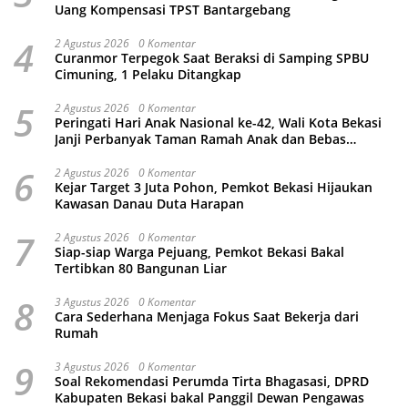
Uang Kompensasi TPST Bantargebang
4
2 Agustus 2026
0 Komentar
Curanmor Terpegok Saat Beraksi di Samping SPBU
Cimuning, 1 Pelaku Ditangkap
5
2 Agustus 2026
0 Komentar
Peringati Hari Anak Nasional ke-42, Wali Kota Bekasi
Janji Perbanyak Taman Ramah Anak dan Bebas
Perundungan
6
2 Agustus 2026
0 Komentar
Kejar Target 3 Juta Pohon, Pemkot Bekasi Hijaukan
Kawasan Danau Duta Harapan
7
2 Agustus 2026
0 Komentar
Siap-siap Warga Pejuang, Pemkot Bekasi Bakal
Tertibkan 80 Bangunan Liar
8
3 Agustus 2026
0 Komentar
Cara Sederhana Menjaga Fokus Saat Bekerja dari
Rumah
9
3 Agustus 2026
0 Komentar
Soal Rekomendasi Perumda Tirta Bhagasasi, DPRD
Kabupaten Bekasi bakal Panggil Dewan Pengawas