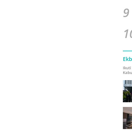
9
1
Ekb
Ikut
Kabu