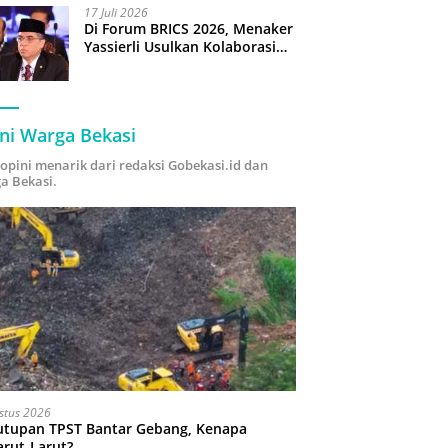
17 Juli 2026
Di Forum BRICS 2026, Menaker
Yassierli Usulkan Kolaborasi
“Future Skills Forecasting”
demi Hadapi Era Ekonomi
Hijau
ni Warga Bekasi
i opini menarik dari redaksi Gobekasi.id dan
a Bekasi.
stus 2026
utupan TPST Bantar Gebang, Kenapa
arut-Larut?