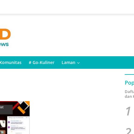
Komunitas
# Go-Kuliner
Laman
Pop
Daft
dan 
1
2