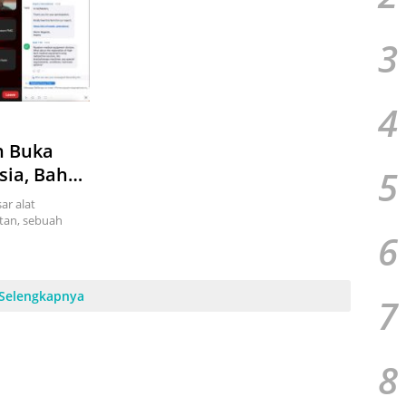
3
4
n Buka
5
sia, Bahas
r alat
ltan, sebuah
6
Selengkapnya
7
8