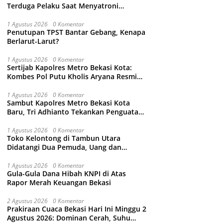
Terduga Pelaku Saat Menyatroni
Rumahnya di Medan Satria, RT nya
Malah Ikut-Ikutan!
1 Agustus 2026
0 Komentar
Penutupan TPST Bantar Gebang, Kenapa
Berlarut-Larut?
1 Agustus 2026
0 Komentar
Sertijab Kapolres Metro Bekasi Kota:
Kombes Pol Putu Kholis Aryana Resmi
Gantikan Kombes Pol Kusumo Wahyu
Bintoro
1 Agustus 2026
0 Komentar
Sambut Kapolres Metro Bekasi Kota
Baru, Tri Adhianto Tekankan Penguatan
Kolaborasi dan Kamtibmas
1 Agustus 2026
0 Komentar
Toko Kelontong di Tambun Utara
Didatangi Dua Pemuda, Uang dan
Puluhan Slop Roko Dikuras
1 Agustus 2026
0 Komentar
Gula-Gula Dana Hibah KNPI di Atas
Rapor Merah Keuangan Bekasi
2 Agustus 2026
0 Komentar
Prakiraan Cuaca Bekasi Hari Ini Minggu 2
Agustus 2026: Dominan Cerah, Suhu