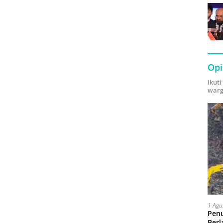
Opi
Ikut
warg
1 Agu
Pen
Berl