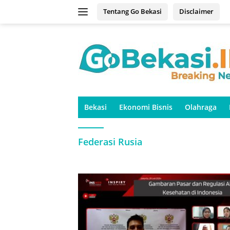
Langsung
Tentang Go Bekasi
Disclaimer
ke
konten
Bekasi
Ekonomi Bisnis
Olahraga
Federasi Rusia