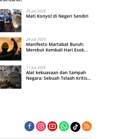
26 Juli 2026
Mati Konyol di Negeri Sendiri
24 Juli 2026
Manifesto Martabat Buruh:
Merebut Kembali Hari Esok
yang Dijual Murah
11 Juli 2026
Alat kekuasaan dan Sampah
Negara: Sebuah Telaah Kritis
atas Turbulensi Penegakkan
Hukum?