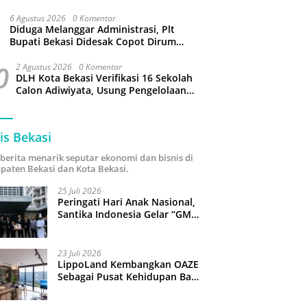
Capai 34 Derajat Celcius
6 Agustus 2026
0 Komentar
Diduga Melanggar Administrasi, Plt
Bupati Bekasi Didesak Copot Dirum
PDAM Tirta Bhagasasi
0
2 Agustus 2026
0 Komentar
DLH Kota Bekasi Verifikasi 16 Sekolah
Calon Adiwiyata, Usung Pengelolaan
Sampah hingga Target 3 Juta Pohon
is Bekasi
i berita menarik seputar ekonomi dan bisnis di
paten Bekasi dan Kota Bekasi.
25 Juli 2026
Peringati Hari Anak Nasional,
Santika Indonesia Gelar “GM
For A Day 2026”: 43 Anak
Pimpin Operasional Hotel
23 Juli 2026
LippoLand Kembangkan OAZE
Sebagai Pusat Kehidupan Baru
di Cikarang