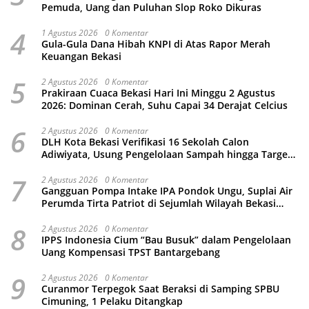
Pemuda, Uang dan Puluhan Slop Roko Dikuras
4
1 Agustus 2026
0 Komentar
Gula-Gula Dana Hibah KNPI di Atas Rapor Merah
Keuangan Bekasi
5
2 Agustus 2026
0 Komentar
Prakiraan Cuaca Bekasi Hari Ini Minggu 2 Agustus
2026: Dominan Cerah, Suhu Capai 34 Derajat Celcius
6
2 Agustus 2026
0 Komentar
DLH Kota Bekasi Verifikasi 16 Sekolah Calon
Adiwiyata, Usung Pengelolaan Sampah hingga Target
3 Juta Pohon
7
2 Agustus 2026
0 Komentar
Gangguan Pompa Intake IPA Pondok Ungu, Suplai Air
Perumda Tirta Patriot di Sejumlah Wilayah Bekasi
Terganggu
8
2 Agustus 2026
0 Komentar
IPPS Indonesia Cium “Bau Busuk” dalam Pengelolaan
Uang Kompensasi TPST Bantargebang
9
2 Agustus 2026
0 Komentar
Curanmor Terpegok Saat Beraksi di Samping SPBU
Cimuning, 1 Pelaku Ditangkap