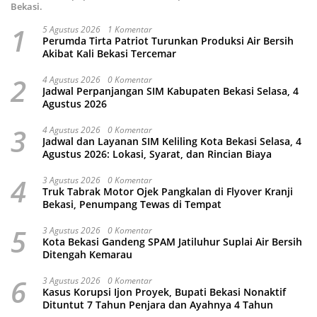
Bekasi.
1
5 Agustus 2026
1 Komentar
Perumda Tirta Patriot Turunkan Produksi Air Bersih
Akibat Kali Bekasi Tercemar
2
4 Agustus 2026
0 Komentar
Jadwal Perpanjangan SIM Kabupaten Bekasi Selasa, 4
Agustus 2026
3
4 Agustus 2026
0 Komentar
Jadwal dan Layanan SIM Keliling Kota Bekasi Selasa, 4
Agustus 2026: Lokasi, Syarat, dan Rincian Biaya
4
3 Agustus 2026
0 Komentar
Truk Tabrak Motor Ojek Pangkalan di Flyover Kranji
Bekasi, Penumpang Tewas di Tempat
5
3 Agustus 2026
0 Komentar
Kota Bekasi Gandeng SPAM Jatiluhur Suplai Air Bersih
Ditengah Kemarau
6
3 Agustus 2026
0 Komentar
Kasus Korupsi Ijon Proyek, Bupati Bekasi Nonaktif
Dituntut 7 Tahun Penjara dan Ayahnya 4 Tahun