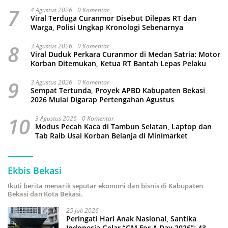
7
4 Agustus 2026
0 Komentar
Viral Terduga Curanmor Disebut Dilepas RT dan
Warga, Polisi Ungkap Kronologi Sebenarnya
8
3 Agustus 2026
0 Komentar
Viral Duduk Perkara Curanmor di Medan Satria: Motor
Korban Ditemukan, Ketua RT Bantah Lepas Pelaku
9
3 Agustus 2026
0 Komentar
Sempat Tertunda, Proyek APBD Kabupaten Bekasi
2026 Mulai Digarap Pertengahan Agustus
10
3 Agustus 2026
0 Komentar
Modus Pecah Kaca di Tambun Selatan, Laptop dan
Tab Raib Usai Korban Belanja di Minimarket
Ekbis Bekasi
Ikuti berita menarik seputar ekonomi dan bisnis di Kabupaten
Bekasi dan Kota Bekasi.
25 Juli 2026
Peringati Hari Anak Nasional, Santika
Indonesia Gelar “GM For A Day 2026”: 43