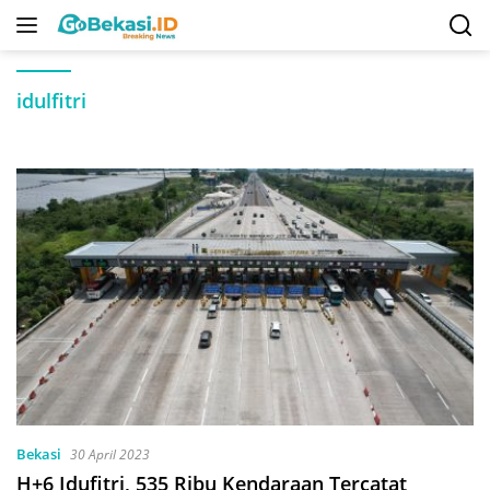
Langsung
ke
konten
idulfitri
Bekasi
30 April 2023
H+6 Idufitri, 535 Ribu Kendaraan Tercatat