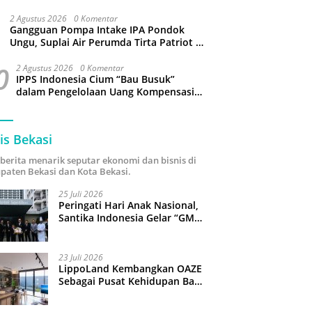
Sampah hingga Target 3 Juta Pohon
2 Agustus 2026
0 Komentar
Gangguan Pompa Intake IPA Pondok
Ungu, Suplai Air Perumda Tirta Patriot di
Sejumlah Wilayah Bekasi Terganggu
0
2 Agustus 2026
0 Komentar
IPPS Indonesia Cium “Bau Busuk”
dalam Pengelolaan Uang Kompensasi
TPST Bantargebang
is Bekasi
i berita menarik seputar ekonomi dan bisnis di
paten Bekasi dan Kota Bekasi.
25 Juli 2026
Peringati Hari Anak Nasional,
Santika Indonesia Gelar “GM
For A Day 2026”: 43 Anak
Pimpin Operasional Hotel
23 Juli 2026
LippoLand Kembangkan OAZE
Sebagai Pusat Kehidupan Baru
di Cikarang