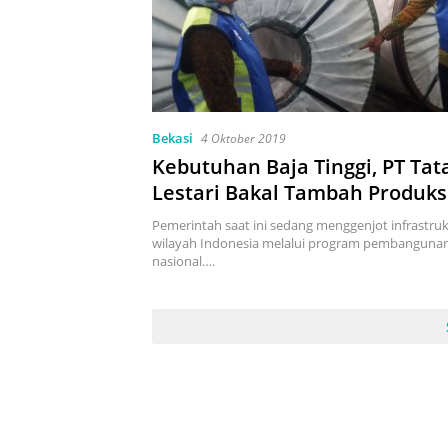
Bekasi
4 Oktober 2019
Kebutuhan Baja Tinggi, PT Tat
Lestari Bakal Tambah Produks
dalam Negeri
Pemerintah saat ini sedang menggenjot infrastruk
wilayah Indonesia melalui program pembangunan 
nasional….