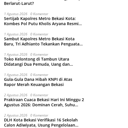
Berlarut-Larut?
1 Agustus 2026
0 Komentar
Sertijab Kapolres Metro Bekasi Kota:
Kombes Pol Putu Kholis Aryana Resmi
Gantikan Kombes Pol Kusumo Wahyu
Bintoro
1 Agustus 2026
0 Komentar
Sambut Kapolres Metro Bekasi Kota
Baru, Tri Adhianto Tekankan Penguatan
Kolaborasi dan Kamtibmas
1 Agustus 2026
0 Komentar
Toko Kelontong di Tambun Utara
Didatangi Dua Pemuda, Uang dan
Puluhan Slop Roko Dikuras
1 Agustus 2026
0 Komentar
Gula-Gula Dana Hibah KNPI di Atas
Rapor Merah Keuangan Bekasi
2 Agustus 2026
0 Komentar
Prakiraan Cuaca Bekasi Hari Ini Minggu 2
Agustus 2026: Dominan Cerah, Suhu
Capai 34 Derajat Celcius
2 Agustus 2026
0 Komentar
DLH Kota Bekasi Verifikasi 16 Sekolah
Calon Adiwiyata, Usung Pengelolaan