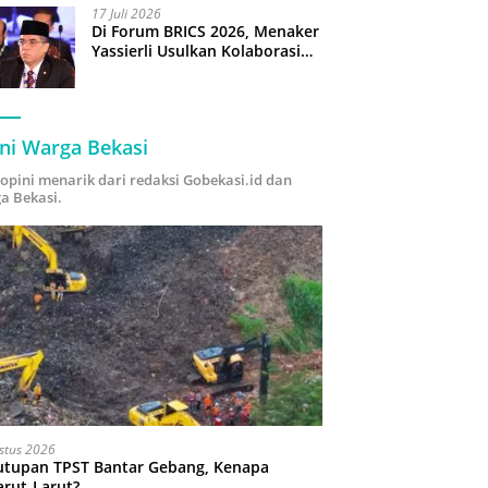
17 Juli 2026
Di Forum BRICS 2026, Menaker
Yassierli Usulkan Kolaborasi
“Future Skills Forecasting”
demi Hadapi Era Ekonomi
Hijau
ni Warga Bekasi
i opini menarik dari redaksi Gobekasi.id dan
a Bekasi.
stus 2026
utupan TPST Bantar Gebang, Kenapa
arut-Larut?