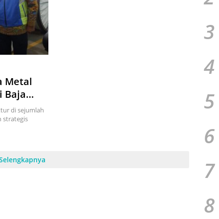
3
4
a Metal
5
i Baja
tur di sejumlah
strategis
6
Selengkapnya
7
8