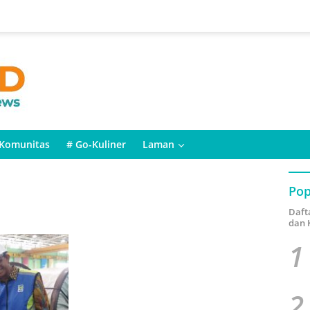
Komunitas
# Go-Kuliner
Laman
Pop
Daft
dan 
1
2