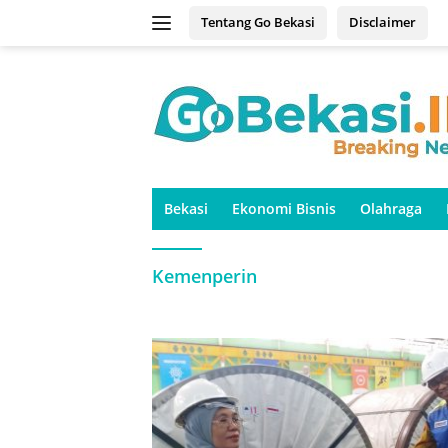
Langsung
Tentang Go Bekasi
Disclaimer
ke
konten
Bekasi
Ekonomi Bisnis
Olahraga
Kemenperin