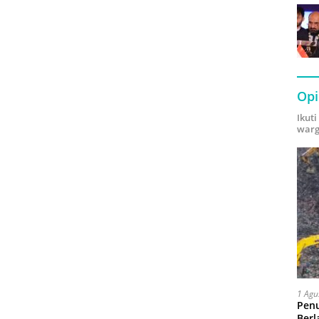
Opi
Ikut
warg
1 Agu
Pen
Berl