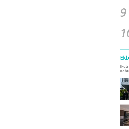
9
1
Ekb
Ikut
Kabu