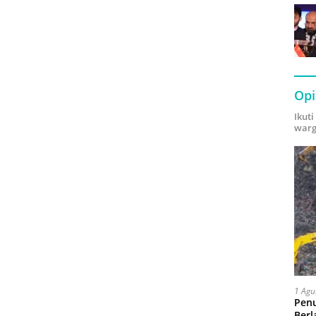
Opi
Ikut
warg
1 Agu
Pen
Berl