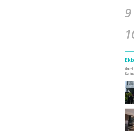
9
1
Ekb
Ikut
Kabu