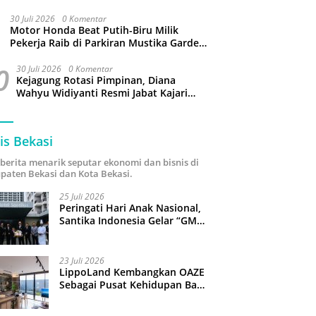
Jangan Gaptek dan Larang Tutup Kolom
Komentar Medsos
30 Juli 2026
0 Komentar
Motor Honda Beat Putih-Biru Milik
Pekerja Raib di Parkiran Mustika Garden
Tamansari Bekasi
0
30 Juli 2026
0 Komentar
Kejagung Rotasi Pimpinan, Diana
Wahyu Widiyanti Resmi Jabat Kajari
Kota Bekasi
is Bekasi
i berita menarik seputar ekonomi dan bisnis di
paten Bekasi dan Kota Bekasi.
25 Juli 2026
Peringati Hari Anak Nasional,
Santika Indonesia Gelar “GM
For A Day 2026”: 43 Anak
Pimpin Operasional Hotel
23 Juli 2026
LippoLand Kembangkan OAZE
Sebagai Pusat Kehidupan Baru
di Cikarang