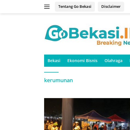
Langsung
Tentang Go Bekasi
Disclaimer
ke
konten
Bekasi
Ekonomi Bisnis
Olahraga
kerumunan