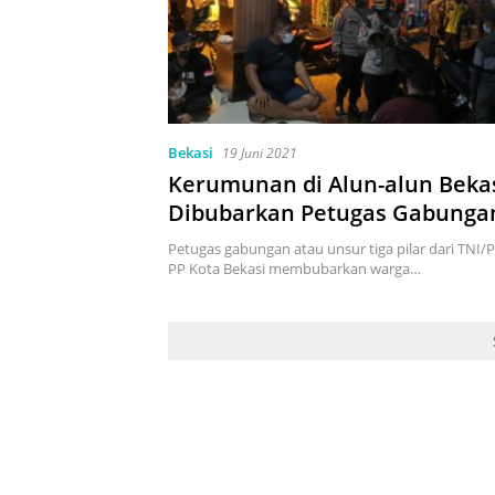
Bekasi
19 Juni 2021
Kerumunan di Alun-alun Beka
Dibubarkan Petugas Gabunga
Petugas gabungan atau unsur tiga pilar dari TNI/P
PP Kota Bekasi membubarkan warga…