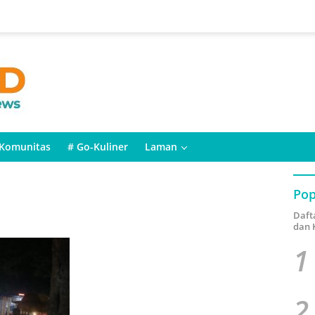
Komunitas
# Go-Kuliner
Laman
Pop
Daft
dan 
1
2