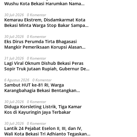
Wushu Kota Bekasi Harumkan Nama
Jawa Barat
30 Juli 2026
0 Komentar
Kemarau Ekstrem, Disdamkarmat Kota
Bekasi Minta Warga Stop Bakar Sampah
Sembarangan
30 Juli 2026
0 Komentar
Eks Dirus Perumda Tirta Bhagasasi
Mangkir Pemeriksaan Korupsi Alasan
Sakit Kepala, Kejari Kabupaten Bekasi
Ancam Jemput Paksa
31 Juli 2026
0 Komentar
Lagi Viral Oknum Dishub Bekasi Peras
Sopir Truk Jutaan Rupiah, Gubernur Dedi
Mulyadi Murka Minta Wali Kota Beri
Sanksi Pemecatan
6 Agustus 2026
0 Komentar
Sambut HUT ke-81 RI, Warga
Karangbahagia Bekasi Bentangkan
Merah Putih 500 Meter
30 Juli 2026
0 Komentar
Diduga Korsleting Listrik, Tiga Kamar
Kos di Kayuringin Jaya Terbakar
30 Juli 2026
0 Komentar
Lantik 24 Pejabat Eselon II, III, dan IV,
Wali Kota Bekasi Tri Adhianto Tegaskan