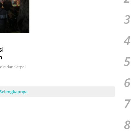
3
4
si
5
n
olri dan Satpol
6
Selengkapnya
7
8