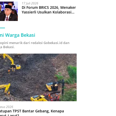
17 Juli 2026
Di Forum BRICS 2026, Menaker
Yassierli Usulkan Kolaborasi
“Future Skills Forecasting”
demi Hadapi Era Ekonomi
Hijau
ni Warga Bekasi
i opini menarik dari redaksi Gobekasi.id dan
a Bekasi.
stus 2026
utupan TPST Bantar Gebang, Kenapa
arut-Larut?