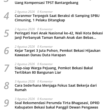
Uang Kompensasi TPST Bantargebang
4
2 Agustus 2026
0 Komentar
Curanmor Terpegok Saat Beraksi di Samping SPBU
Cimuning, 1 Pelaku Ditangkap
5
2 Agustus 2026
0 Komentar
Peringati Hari Anak Nasional ke-42, Wali Kota Bekasi
Janji Perbanyak Taman Ramah Anak dan Bebas
Perundungan
6
2 Agustus 2026
0 Komentar
Kejar Target 3 Juta Pohon, Pemkot Bekasi Hijaukan
Kawasan Danau Duta Harapan
7
2 Agustus 2026
0 Komentar
Siap-siap Warga Pejuang, Pemkot Bekasi Bakal
Tertibkan 80 Bangunan Liar
8
3 Agustus 2026
0 Komentar
Cara Sederhana Menjaga Fokus Saat Bekerja dari
Rumah
9
3 Agustus 2026
0 Komentar
Soal Rekomendasi Perumda Tirta Bhagasasi, DPRD
Kabupaten Bekasi bakal Panggil Dewan Pengawas