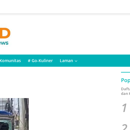
Komunitas
# Go-Kuliner
Laman
Pop
Daft
dan 
1
2