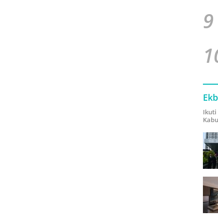
9
1
Ekb
Ikut
Kabu