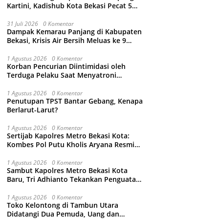
Kartini, Kadishub Kota Bekasi Pecat 5
Oknum Petugas
31 Juli 2026
0 Komentar
Dampak Kemarau Panjang di Kabupaten
Bekasi, Krisis Air Bersih Meluas ke 9
Kecamatan
1 Agustus 2026
0 Komentar
Korban Pencurian Diintimidasi oleh
Terduga Pelaku Saat Menyatroni
Rumahnya di Medan Satria, RT nya
Malah Ikut-Ikutan!
1 Agustus 2026
0 Komentar
Penutupan TPST Bantar Gebang, Kenapa
Berlarut-Larut?
1 Agustus 2026
0 Komentar
Sertijab Kapolres Metro Bekasi Kota:
Kombes Pol Putu Kholis Aryana Resmi
Gantikan Kombes Pol Kusumo Wahyu
Bintoro
1 Agustus 2026
0 Komentar
Sambut Kapolres Metro Bekasi Kota
Baru, Tri Adhianto Tekankan Penguatan
Kolaborasi dan Kamtibmas
1 Agustus 2026
0 Komentar
Toko Kelontong di Tambun Utara
Didatangi Dua Pemuda, Uang dan