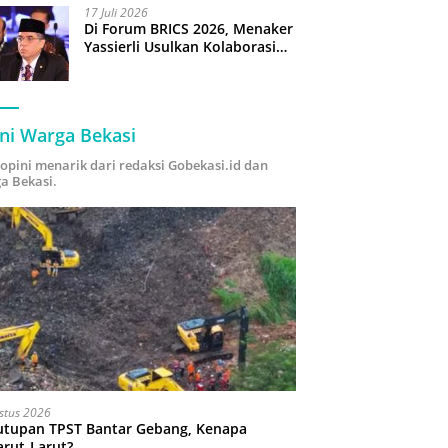
17 Juli 2026
Di Forum BRICS 2026, Menaker
Yassierli Usulkan Kolaborasi
“Future Skills Forecasting”
demi Hadapi Era Ekonomi
Hijau
ni Warga Bekasi
i opini menarik dari redaksi Gobekasi.id dan
a Bekasi.
stus 2026
utupan TPST Bantar Gebang, Kenapa
arut-Larut?