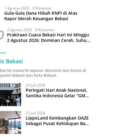
Puluhan Slop Roko Dikuras
1 Agustus 2026
0 Komentar
Gula-Gula Dana Hibah KNPI di Atas
Rapor Merah Keuangan Bekasi
0
2 Agustus 2026
0 Komentar
Prakiraan Cuaca Bekasi Hari Ini Minggu
2 Agustus 2026: Dominan Cerah, Suhu
Capai 34 Derajat Celcius
is Bekasi
i berita menarik seputar ekonomi dan bisnis di
paten Bekasi dan Kota Bekasi.
25 Juli 2026
Peringati Hari Anak Nasional,
Santika Indonesia Gelar “GM
For A Day 2026”: 43 Anak
Pimpin Operasional Hotel
23 Juli 2026
LippoLand Kembangkan OAZE
Sebagai Pusat Kehidupan Baru
di Cikarang