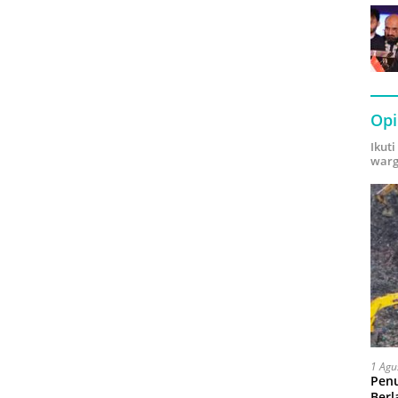
Opi
Ikut
warg
1 Agu
Pen
Berl