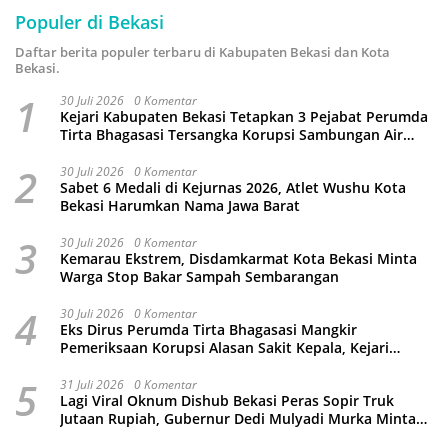
Populer di Bekasi
Daftar berita populer terbaru di Kabupaten Bekasi dan Kota
Bekasi.
1
30 Juli 2026
0 Komentar
Kejari Kabupaten Bekasi Tetapkan 3 Pejabat Perumda
Tirta Bhagasasi Tersangka Korupsi Sambungan Air
Rp4,5 Miliar
2
30 Juli 2026
0 Komentar
Sabet 6 Medali di Kejurnas 2026, Atlet Wushu Kota
Bekasi Harumkan Nama Jawa Barat
3
30 Juli 2026
0 Komentar
Kemarau Ekstrem, Disdamkarmat Kota Bekasi Minta
Warga Stop Bakar Sampah Sembarangan
4
30 Juli 2026
0 Komentar
Eks Dirus Perumda Tirta Bhagasasi Mangkir
Pemeriksaan Korupsi Alasan Sakit Kepala, Kejari
Kabupaten Bekasi Ancam Jemput Paksa
5
31 Juli 2026
0 Komentar
Lagi Viral Oknum Dishub Bekasi Peras Sopir Truk
Jutaan Rupiah, Gubernur Dedi Mulyadi Murka Minta
Wali Kota Beri Sanksi Pemecatan