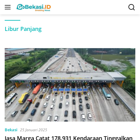
Langsung
ke
konten
Libur Panjang
Bekasi
25 Januari 2025
Jasa Marga Catat 178.931 Kendaraan Tinggalkan