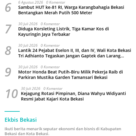
6
6 Agustus 2026
0 Komentar
Sambut HUT ke-81 RI, Warga Karangbahagia Bekasi
Bentangkan Merah Putih 500 Meter
7
30 Juli 2026
0 Komentar
Diduga Korsleting Listrik, Tiga Kamar Kos di
Kayuringin Jaya Terbakar
8
30 Juli 2026
0 Komentar
Lantik 24 Pejabat Eselon II, III, dan IV, Wali Kota Bekasi
Tri Adhianto Tegaskan Jangan Gaptek dan Larang
Tutup Kolom Komentar Medsos
9
30 Juli 2026
0 Komentar
Motor Honda Beat Putih-Biru Milik Pekerja Raib di
Parkiran Mustika Garden Tamansari Bekasi
10
30 Juli 2026
0 Komentar
Kejagung Rotasi Pimpinan, Diana Wahyu Widiyanti
Resmi Jabat Kajari Kota Bekasi
Ekbis Bekasi
Ikuti berita menarik seputar ekonomi dan bisnis di Kabupaten
Bekasi dan Kota Bekasi.