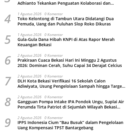
Adhianto Tekankan Penguatan Kolaborasi dan
Kamtibmas
4
1 Agustus 2026
0 Komentar
Toko Kelontong di Tambun Utara Didatangi Dua
Pemuda, Uang dan Puluhan Slop Roko Dikuras
5
1 Agustus 2026
0 Komentar
Gula-Gula Dana Hibah KNPI di Atas Rapor Merah
Keuangan Bekasi
6
2 Agustus 2026
0 Komentar
Prakiraan Cuaca Bekasi Hari Ini Minggu 2 Agustus
2026: Dominan Cerah, Suhu Capai 34 Derajat Celcius
7
2 Agustus 2026
0 Komentar
DLH Kota Bekasi Verifikasi 16 Sekolah Calon
Adiwiyata, Usung Pengelolaan Sampah hingga Target
3 Juta Pohon
8
2 Agustus 2026
0 Komentar
Gangguan Pompa Intake IPA Pondok Ungu, Suplai Air
Perumda Tirta Patriot di Sejumlah Wilayah Bekasi
Terganggu
9
2 Agustus 2026
0 Komentar
IPPS Indonesia Cium “Bau Busuk” dalam Pengelolaan
Uang Kompensasi TPST Bantargebang