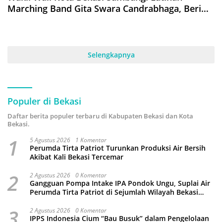
Marching Band Gita Swara Candrabhaga, Beri
Semangat Jelang Kejurda
Selengkapnya
Populer di Bekasi
Daftar berita populer terbaru di Kabupaten Bekasi dan Kota
Bekasi.
1
5 Agustus 2026
1 Komentar
Perumda Tirta Patriot Turunkan Produksi Air Bersih
Akibat Kali Bekasi Tercemar
2
2 Agustus 2026
0 Komentar
Gangguan Pompa Intake IPA Pondok Ungu, Suplai Air
Perumda Tirta Patriot di Sejumlah Wilayah Bekasi
Terganggu
3
2 Agustus 2026
0 Komentar
IPPS Indonesia Cium “Bau Busuk” dalam Pengelolaan