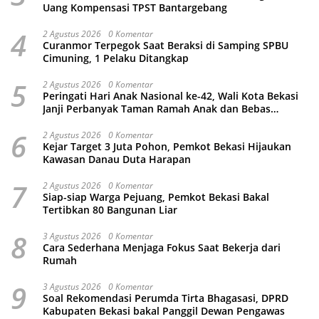
Uang Kompensasi TPST Bantargebang
4
2 Agustus 2026
0 Komentar
Curanmor Terpegok Saat Beraksi di Samping SPBU
Cimuning, 1 Pelaku Ditangkap
5
2 Agustus 2026
0 Komentar
Peringati Hari Anak Nasional ke-42, Wali Kota Bekasi
Janji Perbanyak Taman Ramah Anak dan Bebas
Perundungan
6
2 Agustus 2026
0 Komentar
Kejar Target 3 Juta Pohon, Pemkot Bekasi Hijaukan
Kawasan Danau Duta Harapan
7
2 Agustus 2026
0 Komentar
Siap-siap Warga Pejuang, Pemkot Bekasi Bakal
Tertibkan 80 Bangunan Liar
8
3 Agustus 2026
0 Komentar
Cara Sederhana Menjaga Fokus Saat Bekerja dari
Rumah
9
3 Agustus 2026
0 Komentar
Soal Rekomendasi Perumda Tirta Bhagasasi, DPRD
Kabupaten Bekasi bakal Panggil Dewan Pengawas