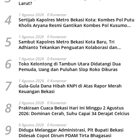
Larut?
4
1 Agustus 2026
0 Komentar
Sertijab Kapolres Metro Bekasi Kota: Kombes Pol Putu
Kholis Aryana Resmi Gantikan Kombes Pol Kusumo
Wahyu Bintoro
5
1 Agustus 2026
0 Komentar
Sambut Kapolres Metro Bekasi Kota Baru, Tri
Adhianto Tekankan Penguatan Kolaborasi dan
Kamtibmas
6
1 Agustus 2026
0 Komentar
Toko Kelontong di Tambun Utara Didatangi Dua
Pemuda, Uang dan Puluhan Slop Roko Dikuras
7
1 Agustus 2026
0 Komentar
Gula-Gula Dana Hibah KNPI di Atas Rapor Merah
Keuangan Bekasi
8
2 Agustus 2026
0 Komentar
Prakiraan Cuaca Bekasi Hari Ini Minggu 2 Agustus
2026: Dominan Cerah, Suhu Capai 34 Derajat Celcius
9
6 Agustus 2026
0 Komentar
Diduga Melanggar Administrasi, Plt Bupati Bekasi
Didesak Copot Dirum PDAM Tirta Bhagasasi