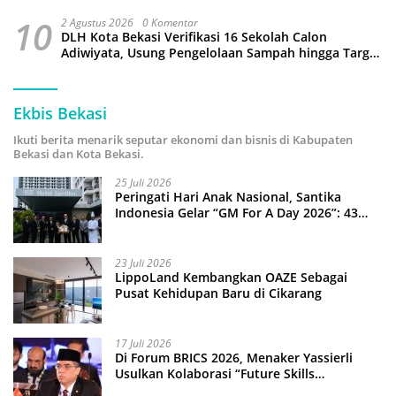
10
2 Agustus 2026
0 Komentar
DLH Kota Bekasi Verifikasi 16 Sekolah Calon
Adiwiyata, Usung Pengelolaan Sampah hingga Target
3 Juta Pohon
Ekbis Bekasi
Ikuti berita menarik seputar ekonomi dan bisnis di Kabupaten
Bekasi dan Kota Bekasi.
25 Juli 2026
Peringati Hari Anak Nasional, Santika
Indonesia Gelar “GM For A Day 2026”: 43
Anak Pimpin Operasional Hotel
23 Juli 2026
LippoLand Kembangkan OAZE Sebagai
Pusat Kehidupan Baru di Cikarang
17 Juli 2026
Di Forum BRICS 2026, Menaker Yassierli
Usulkan Kolaborasi “Future Skills
Forecasting” demi Hadapi Era Ekonomi