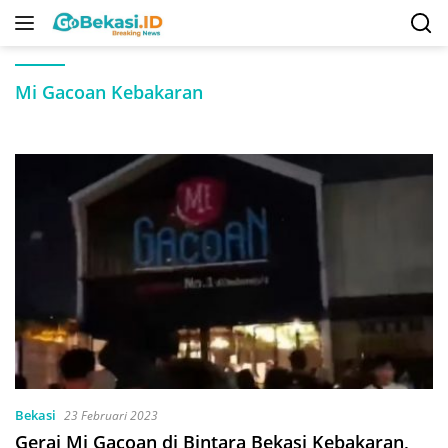
Langsung
ke
konten
Mi Gacoan Kebakaran
Bekasi
23 Februari 2023
Gerai Mi Gacoan di Bintara Bekasi Kebakaran,