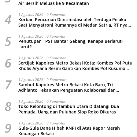
Air Bersih Meluas ke 9 Kecamatan
4
1 Agustus 2026
0 Komentar
Korban Pencurian Diintimidasi oleh Terduga Pelaku
Saat Menyatroni Rumahnya di Medan Satria, RT nya
Malah Ikut-Ikutan!
5
1 Agustus 2026
0 Komentar
Penutupan TPST Bantar Gebang, Kenapa Berlarut-
Larut?
6
1 Agustus 2026
0 Komentar
Sertijab Kapolres Metro Bekasi Kota: Kombes Pol Putu
Kholis Aryana Resmi Gantikan Kombes Pol Kusumo
Wahyu Bintoro
7
1 Agustus 2026
0 Komentar
Sambut Kapolres Metro Bekasi Kota Baru, Tri
Adhianto Tekankan Penguatan Kolaborasi dan
Kamtibmas
8
1 Agustus 2026
0 Komentar
Toko Kelontong di Tambun Utara Didatangi Dua
Pemuda, Uang dan Puluhan Slop Roko Dikuras
9
1 Agustus 2026
0 Komentar
Gula-Gula Dana Hibah KNPI di Atas Rapor Merah
Keuangan Bekasi