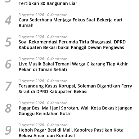
Tertibkan 80 Bangunan Liar
4
3 Agustus 2026
0 Komentar
Cara Sederhana Menjaga Fokus Saat Bekerja dari
Rumah
5
3 Agustus 2026
0 Komentar
Soal Rekomendasi Perumda Tirta Bhagasasi, DPRD
Kabupaten Bekasi bakal Panggil Dewan Pengawas
6
3 Agustus 2026
0 Komentar
Live Musik Bakal Temani Warga Cikarang Tiap Akhir
Pekan di Taman Sehati
7
3 Agustus 2026
0 Komentar
Tersandung Kasus Korupsi, Soleman Digantikan Ferry
Sirait di DPRD Kabupaten Bekasi
8
3 Agustus 2026
0 Komentar
Pagar Besi Mall Jadi Sorotan, Wali Kota Bekasi: Jangan
Ganggu Keindahan Kota
9
3 Agustus 2026
0 Komentar
Heboh Pagar Besi di Mall, Kapolres Pastikan Kota
Bekasi Aman dan Kondusif