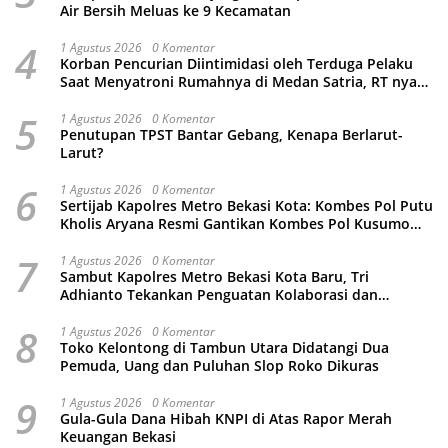
Air Bersih Meluas ke 9 Kecamatan
4
1 Agustus 2026
0 Komentar
Korban Pencurian Diintimidasi oleh Terduga Pelaku
Saat Menyatroni Rumahnya di Medan Satria, RT nya
Malah Ikut-Ikutan!
5
1 Agustus 2026
0 Komentar
Penutupan TPST Bantar Gebang, Kenapa Berlarut-
Larut?
6
1 Agustus 2026
0 Komentar
Sertijab Kapolres Metro Bekasi Kota: Kombes Pol Putu
Kholis Aryana Resmi Gantikan Kombes Pol Kusumo
Wahyu Bintoro
7
1 Agustus 2026
0 Komentar
Sambut Kapolres Metro Bekasi Kota Baru, Tri
Adhianto Tekankan Penguatan Kolaborasi dan
Kamtibmas
8
1 Agustus 2026
0 Komentar
Toko Kelontong di Tambun Utara Didatangi Dua
Pemuda, Uang dan Puluhan Slop Roko Dikuras
9
1 Agustus 2026
0 Komentar
Gula-Gula Dana Hibah KNPI di Atas Rapor Merah
Keuangan Bekasi