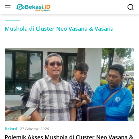
Langsung
ke
konten
Mushola di Cluster Neo Vasana & Vasana
Bekasi
27 Februari 2026
Polemik Akses Mushola di Cluster Neo Vasana &