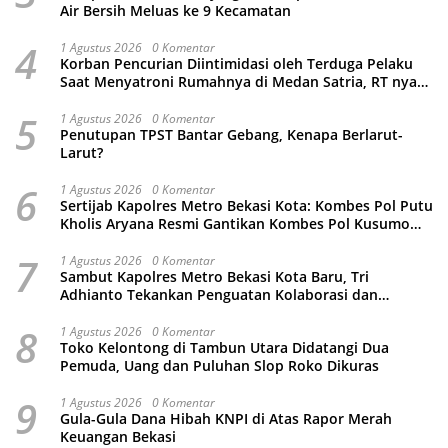
Air Bersih Meluas ke 9 Kecamatan
4
1 Agustus 2026
0 Komentar
Korban Pencurian Diintimidasi oleh Terduga Pelaku
Saat Menyatroni Rumahnya di Medan Satria, RT nya
Malah Ikut-Ikutan!
5
1 Agustus 2026
0 Komentar
Penutupan TPST Bantar Gebang, Kenapa Berlarut-
Larut?
6
1 Agustus 2026
0 Komentar
Sertijab Kapolres Metro Bekasi Kota: Kombes Pol Putu
Kholis Aryana Resmi Gantikan Kombes Pol Kusumo
Wahyu Bintoro
7
1 Agustus 2026
0 Komentar
Sambut Kapolres Metro Bekasi Kota Baru, Tri
Adhianto Tekankan Penguatan Kolaborasi dan
Kamtibmas
8
1 Agustus 2026
0 Komentar
Toko Kelontong di Tambun Utara Didatangi Dua
Pemuda, Uang dan Puluhan Slop Roko Dikuras
9
1 Agustus 2026
0 Komentar
Gula-Gula Dana Hibah KNPI di Atas Rapor Merah
Keuangan Bekasi