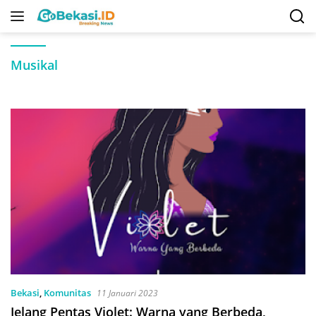
Langsung
ke
konten
Musikal
Bekasi
,
Komunitas
11 Januari 2023
Jelang Pentas Violet: Warna yang Berbeda,