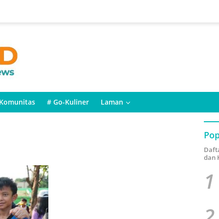
Komunitas
# Go-Kuliner
Laman
Pop
Daft
dan 
1
2