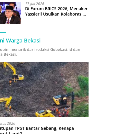
17 Juli 2026
Di Forum BRICS 2026, Menaker
Yassierli Usulkan Kolaborasi
“Future Skills Forecasting”
demi Hadapi Era Ekonomi
Hijau
ni Warga Bekasi
i opini menarik dari redaksi Gobekasi.id dan
a Bekasi.
stus 2026
utupan TPST Bantar Gebang, Kenapa
arut-Larut?