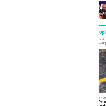
Opi
Ikut
warg
1 Agu
Pen
Berl