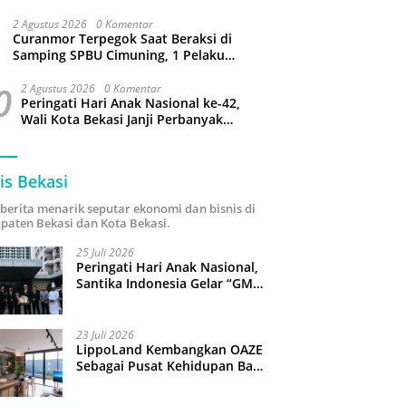
Bantargebang
2 Agustus 2026
0 Komentar
Curanmor Terpegok Saat Beraksi di
Samping SPBU Cimuning, 1 Pelaku
Ditangkap
0
2 Agustus 2026
0 Komentar
Peringati Hari Anak Nasional ke-42,
Wali Kota Bekasi Janji Perbanyak
Taman Ramah Anak dan Bebas
Perundungan
is Bekasi
i berita menarik seputar ekonomi dan bisnis di
paten Bekasi dan Kota Bekasi.
25 Juli 2026
Peringati Hari Anak Nasional,
Santika Indonesia Gelar “GM
For A Day 2026”: 43 Anak
Pimpin Operasional Hotel
23 Juli 2026
LippoLand Kembangkan OAZE
Sebagai Pusat Kehidupan Baru
di Cikarang