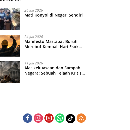
26 Juli 2026
Mati Konyol di Negeri Sendiri
24 Juli 2026
Manifesto Martabat Buruh:
Merebut Kembali Hari Esok
yang Dijual Murah
11 Juli 2026
Alat kekuasaan dan Sampah
Negara: Sebuah Telaah Kritis
atas Turbulensi Penegakkan
Hukum?