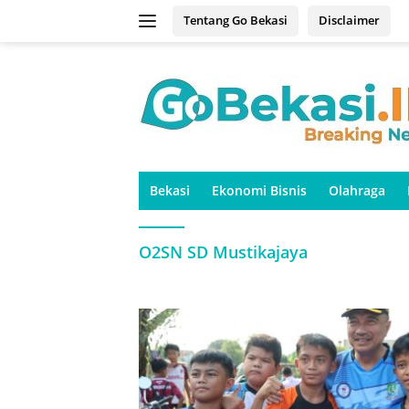
Langsung
Tentang Go Bekasi
Disclaimer
ke
konten
Bekasi
Ekonomi Bisnis
Olahraga
O2SN SD Mustikajaya