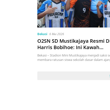
Bekasi
6 Mei 2026
O2SN SD Mustikajaya Resmi D
Harris Bobihoe: Ini Kawah
Candradimuka Menuju Indone
Bekasi – Stadion Mini Mustikajaya menjadi saksi
2045
membara ratusan siswa sekolah dasar dalam aja