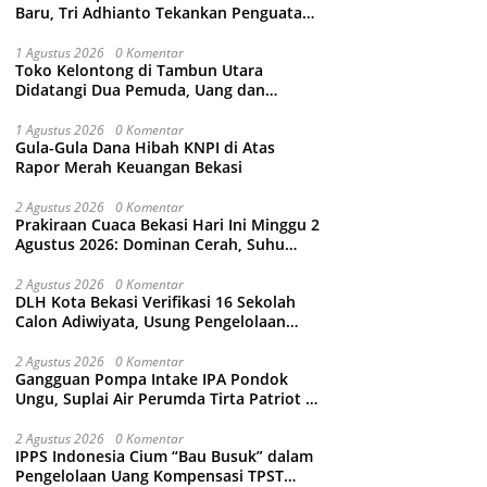
Baru, Tri Adhianto Tekankan Penguatan
Kolaborasi dan Kamtibmas
1 Agustus 2026
0 Komentar
Toko Kelontong di Tambun Utara
Didatangi Dua Pemuda, Uang dan
Puluhan Slop Roko Dikuras
1 Agustus 2026
0 Komentar
Gula-Gula Dana Hibah KNPI di Atas
Rapor Merah Keuangan Bekasi
2 Agustus 2026
0 Komentar
Prakiraan Cuaca Bekasi Hari Ini Minggu 2
Agustus 2026: Dominan Cerah, Suhu
Capai 34 Derajat Celcius
2 Agustus 2026
0 Komentar
DLH Kota Bekasi Verifikasi 16 Sekolah
Calon Adiwiyata, Usung Pengelolaan
Sampah hingga Target 3 Juta Pohon
2 Agustus 2026
0 Komentar
Gangguan Pompa Intake IPA Pondok
Ungu, Suplai Air Perumda Tirta Patriot di
Sejumlah Wilayah Bekasi Terganggu
2 Agustus 2026
0 Komentar
IPPS Indonesia Cium “Bau Busuk” dalam
Pengelolaan Uang Kompensasi TPST