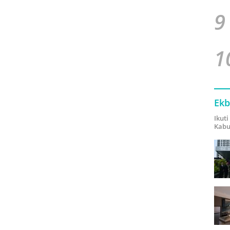
9
1
Ekb
Ikut
Kabu