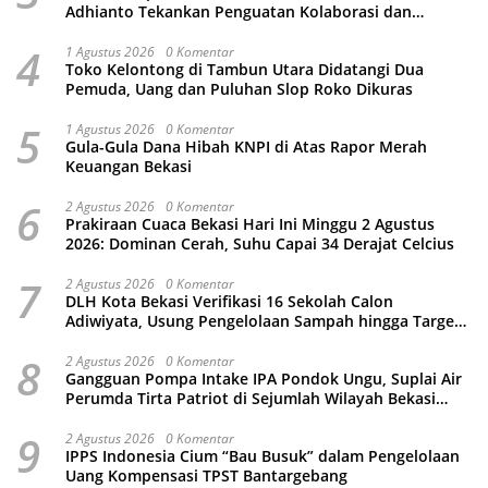
Adhianto Tekankan Penguatan Kolaborasi dan
Kamtibmas
4
1 Agustus 2026
0 Komentar
Toko Kelontong di Tambun Utara Didatangi Dua
Pemuda, Uang dan Puluhan Slop Roko Dikuras
5
1 Agustus 2026
0 Komentar
Gula-Gula Dana Hibah KNPI di Atas Rapor Merah
Keuangan Bekasi
6
2 Agustus 2026
0 Komentar
Prakiraan Cuaca Bekasi Hari Ini Minggu 2 Agustus
2026: Dominan Cerah, Suhu Capai 34 Derajat Celcius
7
2 Agustus 2026
0 Komentar
DLH Kota Bekasi Verifikasi 16 Sekolah Calon
Adiwiyata, Usung Pengelolaan Sampah hingga Target
3 Juta Pohon
8
2 Agustus 2026
0 Komentar
Gangguan Pompa Intake IPA Pondok Ungu, Suplai Air
Perumda Tirta Patriot di Sejumlah Wilayah Bekasi
Terganggu
9
2 Agustus 2026
0 Komentar
IPPS Indonesia Cium “Bau Busuk” dalam Pengelolaan
Uang Kompensasi TPST Bantargebang