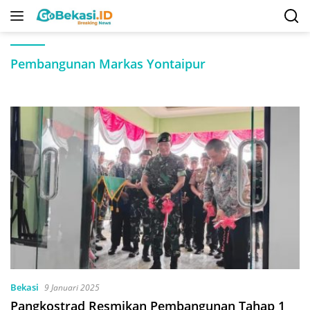
Langsung
ke
konten
Pembangunan Markas Yontaipur
Bekasi
9 Januari 2025
Pangkostrad Resmikan Pembangunan Tahap 1