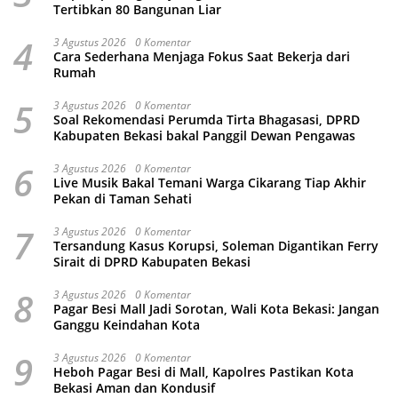
Tertibkan 80 Bangunan Liar
4
3 Agustus 2026
0 Komentar
Cara Sederhana Menjaga Fokus Saat Bekerja dari
Rumah
5
3 Agustus 2026
0 Komentar
Soal Rekomendasi Perumda Tirta Bhagasasi, DPRD
Kabupaten Bekasi bakal Panggil Dewan Pengawas
6
3 Agustus 2026
0 Komentar
Live Musik Bakal Temani Warga Cikarang Tiap Akhir
Pekan di Taman Sehati
7
3 Agustus 2026
0 Komentar
Tersandung Kasus Korupsi, Soleman Digantikan Ferry
Sirait di DPRD Kabupaten Bekasi
8
3 Agustus 2026
0 Komentar
Pagar Besi Mall Jadi Sorotan, Wali Kota Bekasi: Jangan
Ganggu Keindahan Kota
9
3 Agustus 2026
0 Komentar
Heboh Pagar Besi di Mall, Kapolres Pastikan Kota
Bekasi Aman dan Kondusif