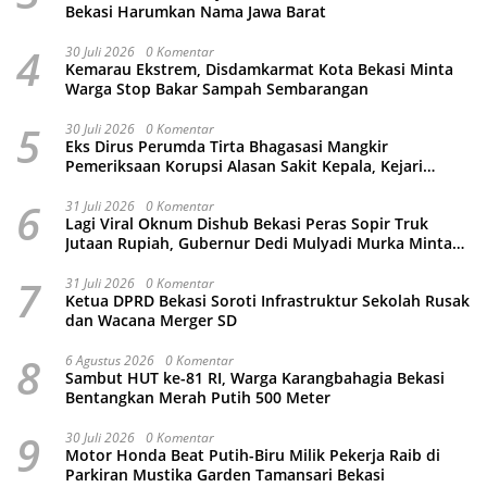
Bekasi Harumkan Nama Jawa Barat
4
30 Juli 2026
0 Komentar
Kemarau Ekstrem, Disdamkarmat Kota Bekasi Minta
Warga Stop Bakar Sampah Sembarangan
5
30 Juli 2026
0 Komentar
Eks Dirus Perumda Tirta Bhagasasi Mangkir
Pemeriksaan Korupsi Alasan Sakit Kepala, Kejari
Kabupaten Bekasi Ancam Jemput Paksa
6
31 Juli 2026
0 Komentar
Lagi Viral Oknum Dishub Bekasi Peras Sopir Truk
Jutaan Rupiah, Gubernur Dedi Mulyadi Murka Minta
Wali Kota Beri Sanksi Pemecatan
7
31 Juli 2026
0 Komentar
Ketua DPRD Bekasi Soroti Infrastruktur Sekolah Rusak
dan Wacana Merger SD
8
6 Agustus 2026
0 Komentar
Sambut HUT ke-81 RI, Warga Karangbahagia Bekasi
Bentangkan Merah Putih 500 Meter
9
30 Juli 2026
0 Komentar
Motor Honda Beat Putih-Biru Milik Pekerja Raib di
Parkiran Mustika Garden Tamansari Bekasi