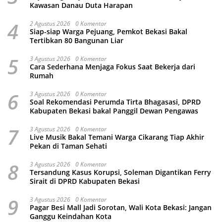
Kawasan Danau Duta Harapan
4
2 Agustus 2026
0 Komentar
Siap-siap Warga Pejuang, Pemkot Bekasi Bakal
Tertibkan 80 Bangunan Liar
5
3 Agustus 2026
0 Komentar
Cara Sederhana Menjaga Fokus Saat Bekerja dari
Rumah
6
3 Agustus 2026
0 Komentar
Soal Rekomendasi Perumda Tirta Bhagasasi, DPRD
Kabupaten Bekasi bakal Panggil Dewan Pengawas
7
3 Agustus 2026
0 Komentar
Live Musik Bakal Temani Warga Cikarang Tiap Akhir
Pekan di Taman Sehati
8
3 Agustus 2026
0 Komentar
Tersandung Kasus Korupsi, Soleman Digantikan Ferry
Sirait di DPRD Kabupaten Bekasi
9
3 Agustus 2026
0 Komentar
Pagar Besi Mall Jadi Sorotan, Wali Kota Bekasi: Jangan
Ganggu Keindahan Kota