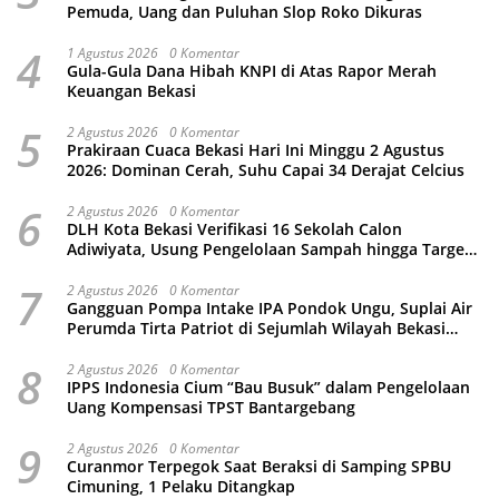
Pemuda, Uang dan Puluhan Slop Roko Dikuras
4
1 Agustus 2026
0 Komentar
Gula-Gula Dana Hibah KNPI di Atas Rapor Merah
Keuangan Bekasi
5
2 Agustus 2026
0 Komentar
Prakiraan Cuaca Bekasi Hari Ini Minggu 2 Agustus
2026: Dominan Cerah, Suhu Capai 34 Derajat Celcius
6
2 Agustus 2026
0 Komentar
DLH Kota Bekasi Verifikasi 16 Sekolah Calon
Adiwiyata, Usung Pengelolaan Sampah hingga Target
3 Juta Pohon
7
2 Agustus 2026
0 Komentar
Gangguan Pompa Intake IPA Pondok Ungu, Suplai Air
Perumda Tirta Patriot di Sejumlah Wilayah Bekasi
Terganggu
8
2 Agustus 2026
0 Komentar
IPPS Indonesia Cium “Bau Busuk” dalam Pengelolaan
Uang Kompensasi TPST Bantargebang
9
2 Agustus 2026
0 Komentar
Curanmor Terpegok Saat Beraksi di Samping SPBU
Cimuning, 1 Pelaku Ditangkap