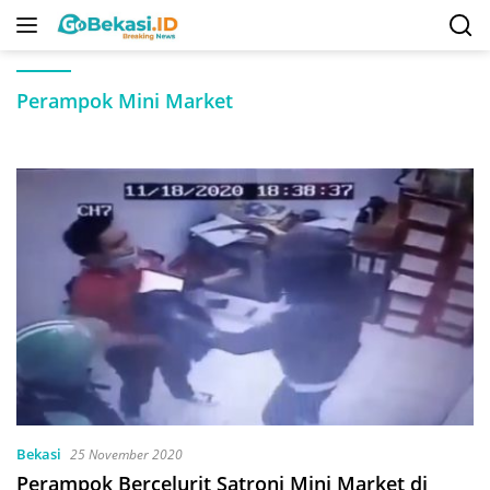
Langsung
ke
konten
Perampok Mini Market
Bekasi
25 November 2020
Perampok Bercelurit Satroni Mini Market di