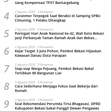
Uang Kompensasi TPST Bantargebang
4
2 Agustus 2026
0 Komentar
Curanmor Terpegok Saat Beraksi di Samping SPBU
Cimuning, 1 Pelaku Ditangkap
5
2 Agustus 2026
0 Komentar
Peringati Hari Anak Nasional ke-42, Wali Kota Bekasi
Janji Perbanyak Taman Ramah Anak dan Bebas
Perundungan
6
2 Agustus 2026
0 Komentar
Kejar Target 3 Juta Pohon, Pemkot Bekasi Hijaukan
Kawasan Danau Duta Harapan
7
2 Agustus 2026
0 Komentar
Siap-siap Warga Pejuang, Pemkot Bekasi Bakal
Tertibkan 80 Bangunan Liar
8
3 Agustus 2026
0 Komentar
Cara Sederhana Menjaga Fokus Saat Bekerja dari
Rumah
9
3 Agustus 2026
0 Komentar
Soal Rekomendasi Perumda Tirta Bhagasasi, DPRD
Kabupaten Bekasi bakal Panggil Dewan Pengawas