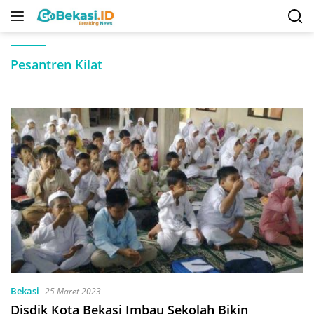
Langsung
ke
konten
Pesantren Kilat
Bekasi
25 Maret 2023
Disdik Kota Bekasi Imbau Sekolah Bikin