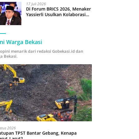
17 Juli 2026
Di Forum BRICS 2026, Menaker
Yassierli Usulkan Kolaborasi
“Future Skills Forecasting”
demi Hadapi Era Ekonomi
Hijau
ni Warga Bekasi
i opini menarik dari redaksi Gobekasi.id dan
a Bekasi.
stus 2026
utupan TPST Bantar Gebang, Kenapa
arut-Larut?