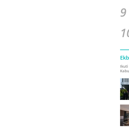
9
1
Ekb
Ikut
Kabu