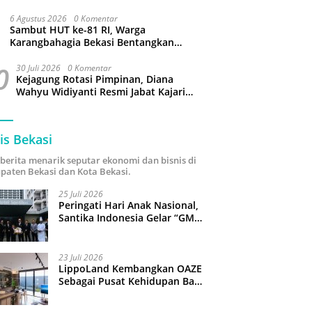
Oknum Petugas
6 Agustus 2026
0 Komentar
Sambut HUT ke-81 RI, Warga
Karangbahagia Bekasi Bentangkan
Merah Putih 500 Meter
0
30 Juli 2026
0 Komentar
Kejagung Rotasi Pimpinan, Diana
Wahyu Widiyanti Resmi Jabat Kajari
Kota Bekasi
is Bekasi
i berita menarik seputar ekonomi dan bisnis di
paten Bekasi dan Kota Bekasi.
25 Juli 2026
Peringati Hari Anak Nasional,
Santika Indonesia Gelar “GM
For A Day 2026”: 43 Anak
Pimpin Operasional Hotel
23 Juli 2026
LippoLand Kembangkan OAZE
Sebagai Pusat Kehidupan Baru
di Cikarang