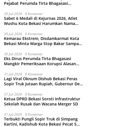
Pejabat Perumda Tirta Bhagasasi
Tersangka Korupsi Sambungan Air Rp4,5
Miliar
30 Juli 2026
0 Komentar
Sabet 6 Medali di Kejurnas 2026, Atlet
Wushu Kota Bekasi Harumkan Nama
Jawa Barat
30 Juli 2026
0 Komentar
Kemarau Ekstrem, Disdamkarmat Kota
Bekasi Minta Warga Stop Bakar Sampah
Sembarangan
30 Juli 2026
0 Komentar
Eks Dirus Perumda Tirta Bhagasasi
Mangkir Pemeriksaan Korupsi Alasan
Sakit Kepala, Kejari Kabupaten Bekasi
Ancam Jemput Paksa
31 Juli 2026
0 Komentar
Lagi Viral Oknum Dishub Bekasi Peras
Sopir Truk Jutaan Rupiah, Gubernur Dedi
Mulyadi Murka Minta Wali Kota Beri
Sanksi Pemecatan
31 Juli 2026
0 Komentar
Ketua DPRD Bekasi Soroti Infrastruktur
Sekolah Rusak dan Wacana Merger SD
31 Juli 2026
0 Komentar
Terbukti Pungli Sopir Truk di Simpang
Kartini, Kadishub Kota Bekasi Pecat 5