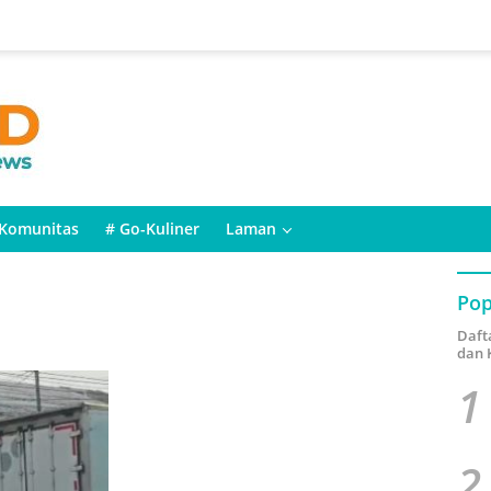
Komunitas
# Go-Kuliner
Laman
Pop
Daft
dan 
1
2