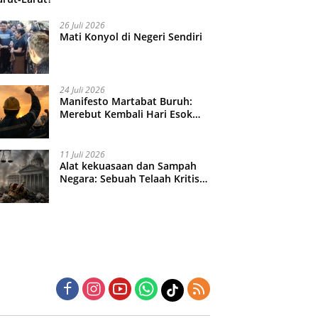
26 Juli 2026
Mati Konyol di Negeri Sendiri
24 Juli 2026
Manifesto Martabat Buruh:
Merebut Kembali Hari Esok
yang Dijual Murah
11 Juli 2026
Alat kekuasaan dan Sampah
Negara: Sebuah Telaah Kritis
atas Turbulensi Penegakkan
Hukum?