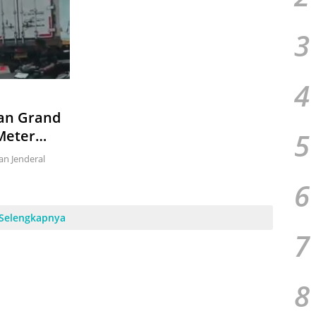
3
4
aan Grand
5
Meter
an Jenderal
6
Selengkapnya
7
8