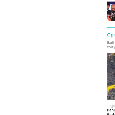
Opi
Ikut
warg
1 Agu
Pen
Berl