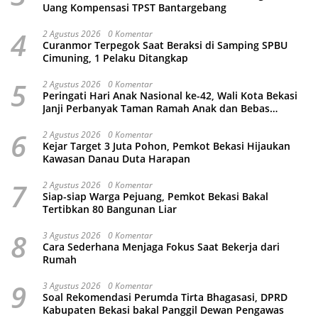
Uang Kompensasi TPST Bantargebang
4
2 Agustus 2026
0 Komentar
Curanmor Terpegok Saat Beraksi di Samping SPBU
Cimuning, 1 Pelaku Ditangkap
5
2 Agustus 2026
0 Komentar
Peringati Hari Anak Nasional ke-42, Wali Kota Bekasi
Janji Perbanyak Taman Ramah Anak dan Bebas
Perundungan
6
2 Agustus 2026
0 Komentar
Kejar Target 3 Juta Pohon, Pemkot Bekasi Hijaukan
Kawasan Danau Duta Harapan
7
2 Agustus 2026
0 Komentar
Siap-siap Warga Pejuang, Pemkot Bekasi Bakal
Tertibkan 80 Bangunan Liar
8
3 Agustus 2026
0 Komentar
Cara Sederhana Menjaga Fokus Saat Bekerja dari
Rumah
9
3 Agustus 2026
0 Komentar
Soal Rekomendasi Perumda Tirta Bhagasasi, DPRD
Kabupaten Bekasi bakal Panggil Dewan Pengawas