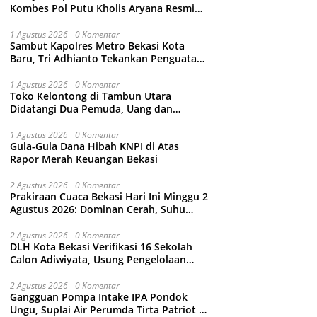
Kombes Pol Putu Kholis Aryana Resmi
Gantikan Kombes Pol Kusumo Wahyu
Bintoro
1 Agustus 2026
0 Komentar
Sambut Kapolres Metro Bekasi Kota
Baru, Tri Adhianto Tekankan Penguatan
Kolaborasi dan Kamtibmas
1 Agustus 2026
0 Komentar
Toko Kelontong di Tambun Utara
Didatangi Dua Pemuda, Uang dan
Puluhan Slop Roko Dikuras
1 Agustus 2026
0 Komentar
Gula-Gula Dana Hibah KNPI di Atas
Rapor Merah Keuangan Bekasi
2 Agustus 2026
0 Komentar
Prakiraan Cuaca Bekasi Hari Ini Minggu 2
Agustus 2026: Dominan Cerah, Suhu
Capai 34 Derajat Celcius
2 Agustus 2026
0 Komentar
DLH Kota Bekasi Verifikasi 16 Sekolah
Calon Adiwiyata, Usung Pengelolaan
Sampah hingga Target 3 Juta Pohon
2 Agustus 2026
0 Komentar
Gangguan Pompa Intake IPA Pondok
Ungu, Suplai Air Perumda Tirta Patriot di