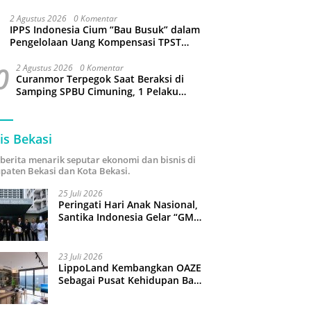
Sejumlah Wilayah Bekasi Terganggu
2 Agustus 2026
0 Komentar
IPPS Indonesia Cium “Bau Busuk” dalam
Pengelolaan Uang Kompensasi TPST
Bantargebang
0
2 Agustus 2026
0 Komentar
Curanmor Terpegok Saat Beraksi di
Samping SPBU Cimuning, 1 Pelaku
Ditangkap
is Bekasi
i berita menarik seputar ekonomi dan bisnis di
paten Bekasi dan Kota Bekasi.
25 Juli 2026
Peringati Hari Anak Nasional,
Santika Indonesia Gelar “GM
For A Day 2026”: 43 Anak
Pimpin Operasional Hotel
23 Juli 2026
LippoLand Kembangkan OAZE
Sebagai Pusat Kehidupan Baru
di Cikarang