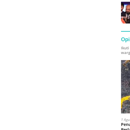
Opi
Ikut
warg
1 Agu
Pen
Berl