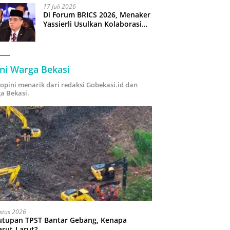
17 Juli 2026
Di Forum BRICS 2026, Menaker
Yassierli Usulkan Kolaborasi
“Future Skills Forecasting”
demi Hadapi Era Ekonomi
Hijau
ni Warga Bekasi
i opini menarik dari redaksi Gobekasi.id dan
a Bekasi.
stus 2026
utupan TPST Bantar Gebang, Kenapa
arut-Larut?