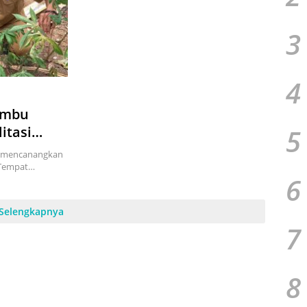
3
4
ambu
5
itasi
i mencanangkan
 Tempat…
6
Selengkapnya
7
8