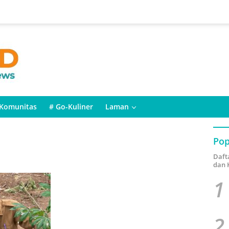
Komunitas
# Go-Kuliner
Laman
Pop
Daft
dan 
1
2