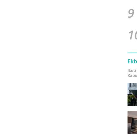
9
1
Ekb
Ikut
Kabu